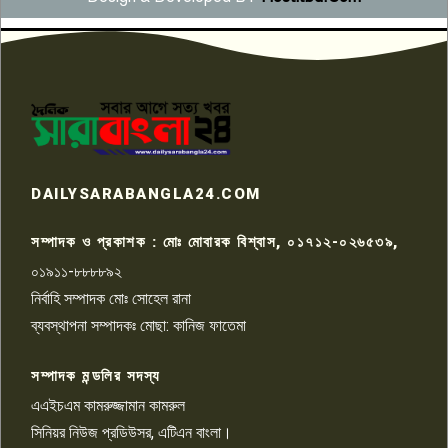
সংবাদ সম্মেলনে অভিযোগ অস্বীকার
উদ্দেশ্য প্রণোদিত সংবাদ প্রকাশের
৬
প্রতিবাদ নাজির হাসানের
পাবনার আটঘরিয়ার একদন্তে সিঁধ
কেটে ঘরে ঢুকে স্কুল শিক্ষিকাকে হত্যা
৭
টয়লেটের ট্যাংকি থেকে লাশ উদ্ধার
রাজশাহীতে সন্ত্রাসী হামলায় গুরুতর
DAILYSARABANGLA24.COM
আহত সাংবাদিক সম্রাট, হাসপাতালে
৮
চিকিৎসাধীন
সম্পাদক ও প্রকাশক : মোঃ মোবারক বিশ্বাস, ০১৭১২-০২৬৫৩৯,
০১৯১১-৮৮৮৮৯২
পাবনা জেলা জাসাসের আহবায়ক
নির্বাহি সম্পাদক মোঃ সোহেল রানা
খালেদ হোসেন পরাগের বিরুদ্ধে
৯
চাঁদাবাজি ও হয়রানির অভিযোগ
ব্যবস্থাপনা সম্পাদকঃ মোছা: কানিজ ফাতেমা
সম্পাদক মন্ডলির সদস্য
বিশ্বের সঙ্গে শিক্ষার্থীদের সংযোগ গড়ে
তুলতে হবে: শিমুল বিশ্বাস
এএইচএম কামরুজ্জামান কামরুল
১০
সিনিয়র নিউজ প্রডিউসর, এটিএন বাংলা।