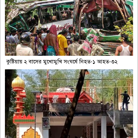
কুষ্টিয়ায় ২ বাসের মুখোমুখি সংঘর্ষে নিহত-১ আহত-৩২