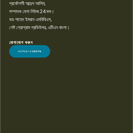
প্রকৌশলী আব্দুল আলিম,
সম্পাদক মেগা নিউজ.24.কম।
ডাঃ শাহেদ ইমরান এমবিবিএস,
গেষ্ট প্রোগ্রাম প্রডিউসর, এটিএন বাংলা।
যোগাযোগ করুন
LOGO
০১৭১২-০২৬৫৩৯