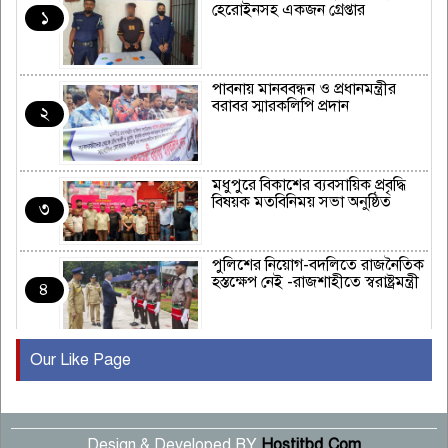
হেরোইনসহ একজন গ্রেপ্তার
১
পাবনায় মানববন্ধন ও প্রধানমন্ত্রীর
বরাবর স্মারকলিপি প্রদান
২
মধুপুরে বিকাশের ব্যবসায়িক প্রবৃদ্ধি
বিষয়ক মতবিনিময় সভা অনুষ্ঠিত
৩
পুলিশের নিয়োগ-বদলিতে রাজনৈতিক
হস্তক্ষেপ নেই -রাজশাহীতে স্বরাষ্ট্রমন্ত্রী
৪
Our Like Page
কুষ্টিয়ায় মাছরাঙা টেলিভিশনের ১৫
বছর পূর্তি উদযাপন
৫
Design & Developed BY
Hostitbd.Com