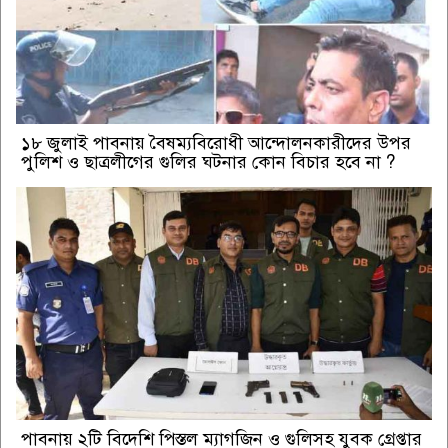
১৮ জুলাই পাবনায় বৈষম্যবিরোধী আন্দোলনকারীদের উপর
পুলিশ ও ছাত্রলীগের গুলির ঘটনার কোন বিচার হবে না ?
পাবনায় ২টি বিদেশি পিস্তল ম্যাগজিন ও গুলিসহ যুবক গ্রেপ্তার