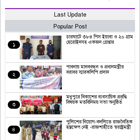
Last Update
Popular Post
চারঘাটে ৩৮৪ পিস ইয়াবা ও ২০ গ্রাম
হেরোইনসহ একজন গ্রেপ্তার
১
পাবনায় মানববন্ধন ও প্রধানমন্ত্রীর
বরাবর স্মারকলিপি প্রদান
২
মধুপুরে বিকাশের ব্যবসায়িক প্রবৃদ্ধি
বিষয়ক মতবিনিময় সভা অনুষ্ঠিত
৩
পুলিশের নিয়োগ-বদলিতে রাজনৈতিক
হস্তক্ষেপ নেই -রাজশাহীতে স্বরাষ্ট্রমন্ত্রী
৪