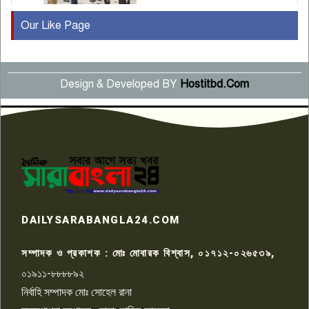
Our Like Page
কুষ্টিয়ায় মাছরাঙা টেলিভিশনের ১৫
বছর পূর্তি উদযাপন
৫
Design & Developed BY
Hostitbd.Com
সংবাদ সম্মেলনে অভিযোগ অস্বীকার
উদ্দেশ্য প্রণোদিত সংবাদ প্রকাশের
৬
প্রতিবাদ নাজির হাসানের
পাবনার আটঘরিয়ার একদন্তে সিঁধ
কেটে ঘরে ঢুকে স্কুল শিক্ষিকাকে হত্যা
৭
টয়লেটের ট্যাংকি থেকে লাশ উদ্ধার
রাজশাহীতে সন্ত্রাসী হামলায় গুরুতর
DAILYSARABANGLA24.COM
আহত সাংবাদিক সম্রাট, হাসপাতালে
৮
চিকিৎসাধীন
সম্পাদক ও প্রকাশক : মোঃ মোবারক বিশ্বাস, ০১৭১২-০২৬৫৩৯,
০১৯১১-৮৮৮৮৯২
পাবনা জেলা জাসাসের আহবায়ক
নির্বাহি সম্পাদক মোঃ সোহেল রানা
খালেদ হোসেন পরাগের বিরুদ্ধে
৯
চাঁদাবাজি ও হয়রানির অভিযোগ