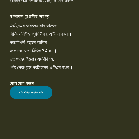
ব্যবস্থাপনা সম্পাদকঃ মোছা: কানিজ ফাতেমা
সম্পাদক মন্ডলির সদস্য
বিশ্বের সঙ্গে শিক্ষার্থীদের সংযোগ গড়ে
তুলতে হবে: শিমুল বিশ্বাস
এএইচএম কামরুজ্জামান কামরুল
১০
সিনিয়র নিউজ প্রডিউসর, এটিএন বাংলা।
প্রকৌশলী আব্দুল আলিম,
সম্পাদক মেগা নিউজ.24.কম।
ডাঃ শাহেদ ইমরান এমবিবিএস,
গেষ্ট প্রোগ্রাম প্রডিউসর, এটিএন বাংলা।
যোগাযোগ করুন
LOGO
০১৭১২-০২৬৫৩৯