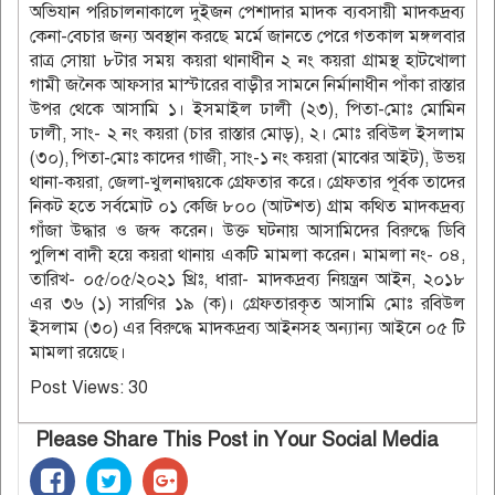
অভিযান পরিচালনাকালে দুইজন পেশাদার মাদক ব্যবসায়ী মাদকদ্রব্য
কেনা-বেচার জন্য অবস্থান করছে মর্মে জানতে পেরে গতকাল মঙ্গলবার
রাত্র সোয়া ৮টার সময় কয়রা থানাধীন ২ নং কয়রা গ্রামস্থ হাটখোলা
গামী জনৈক আফসার মাস্টারের বাড়ীর সামনে নির্মানাধীন পাঁকা রাস্তার
উপর থেকে আসামি ১। ইসমাইল ঢালী (২৩), পিতা-মোঃ মোমিন
ঢালী, সাং- ২ নং কয়রা (চার রাস্তার মোড়), ২। মোঃ রবিউল ইসলাম
(৩০), পিতা-মোঃ কাদের গাজী, সাং-১ নং কয়রা (মাঝের আইট), উভয়
থানা-কয়রা, জেলা-খুলনাদ্বয়কে গ্রেফতার করে। গ্রেফতার পূর্বক তাদের
নিকট হতে সর্বমোট ০১ কেজি ৮০০ (আটশত) গ্রাম কথিত মাদকদ্রব্য
গাঁজা উদ্ধার ও জব্দ করেন। উক্ত ঘটনায় আসামিদের বিরুদ্ধে ডিবি
পুলিশ বাদী হয়ে কয়রা থানায় একটি মামলা করেন। মামলা নং- ০৪,
তারিখ- ০৫/০৫/২০২১ খ্রিঃ, ধারা- মাদকদ্রব্য নিয়ন্ত্রন আইন, ২০১৮
এর ৩৬ (১) সারণির ১৯ (ক)। গ্রেফতারকৃত আসামি মোঃ রবিউল
ইসলাম (৩০) এর বিরুদ্ধে মাদকদ্রব্য আইনসহ অন্যান্য আইনে ০৫ টি
মামলা রয়েছে।
Post Views:
30
Please Share This Post in Your Social Media