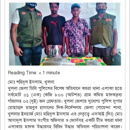
Reading Time:
< 1
minute
মোঃ শহিদুল ইসলাম, খুলনা:
খুলনা জেলা ডিবি পুলিশের বিশেষ অভিযানে কয়রা থানা এলাকা হতে
সর্বমোট ০১ (এক) কেজি ৮০০ (আটশত) গ্রাম কথিত মাদকদ্রব্য
গাঁজাসহ ০২ (দুই) জন গ্রেফতার। খুলনা জেলার সুযোগ্য পুলিশ সুপার
মোহাম্মদ মাহবুব হাসানের দিক-নির্দেশনায় জেলা গোয়েন্দা শাখা,
খুলনার ইনচার্জ মোঃ মহিদুল ইসলাম এর নেতৃত্বে এসআই (নিঃ) মোঃ
আসাদুল ইসলাম সংগীয় অফিসার ও ফোর্সসহ একটি টীম কয়রা থানা
এলাকায় মাদক উদ্ধারসহ বিবিধ উদ্ধার অভিযান পরিচালনা করেন।