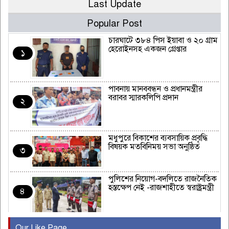
Last Update
Popular Post
চারঘাটে ৩৮৪ পিস ইয়াবা ও ২০ গ্রাম
হেরোইনসহ একজন গ্রেপ্তার
১
পাবনায় মানববন্ধন ও প্রধানমন্ত্রীর
বরাবর স্মারকলিপি প্রদান
২
মধুপুরে বিকাশের ব্যবসায়িক প্রবৃদ্ধি
বিষয়ক মতবিনিময় সভা অনুষ্ঠিত
৩
পুলিশের নিয়োগ-বদলিতে রাজনৈতিক
হস্তক্ষেপ নেই -রাজশাহীতে স্বরাষ্ট্রমন্ত্রী
৪
Our Like Page
কুষ্টিয়ায় মাছরাঙা টেলিভিশনের ১৫