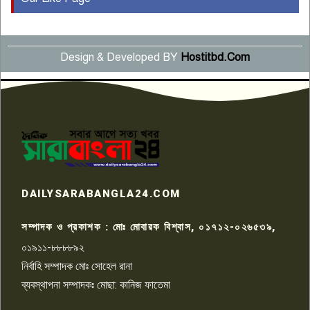
বছর পূর্তি উদযাপন
৫
Design & Developed BY
Hostitbd.Com
সংবাদ সম্মেলনে অভিযোগ অস্বীকার
উদ্দেশ্য প্রণোদিত সংবাদ প্রকাশের
৬
প্রতিবাদ নাজির হাসানের
পাবনার আটঘরিয়ার একদন্তে সিঁধ
কেটে ঘরে ঢুকে স্কুল শিক্ষিকাকে হত্যা
৭
টয়লেটের ট্যাংকি থেকে লাশ উদ্ধার
রাজশাহীতে সন্ত্রাসী হামলায় গুরুতর
DAILYSARABANGLA24.COM
আহত সাংবাদিক সম্রাট, হাসপাতালে
৮
চিকিৎসাধীন
সম্পাদক ও প্রকাশক : মোঃ মোবারক বিশ্বাস, ০১৭১২-০২৬৫৩৯,
০১৯১১-৮৮৮৮৯২
পাবনা জেলা জাসাসের আহবায়ক
নির্বাহি সম্পাদক মোঃ সোহেল রানা
খালেদ হোসেন পরাগের বিরুদ্ধে
৯
চাঁদাবাজি ও হয়রানির অভিযোগ
ব্যবস্থাপনা সম্পাদকঃ মোছা: কানিজ ফাতেমা