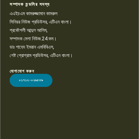
সম্পাদক মন্ডলির সদস্য
বিশ্বের সঙ্গে শিক্ষার্থীদের সংযোগ গড়ে
তুলতে হবে: শিমুল বিশ্বাস
এএইচএম কামরুজ্জামান কামরুল
১০
সিনিয়র নিউজ প্রডিউসর, এটিএন বাংলা।
প্রকৌশলী আব্দুল আলিম,
সম্পাদক মেগা নিউজ.24.কম।
ডাঃ শাহেদ ইমরান এমবিবিএস,
গেষ্ট প্রোগ্রাম প্রডিউসর, এটিএন বাংলা।
যোগাযোগ করুন
LOGO
০১৭১২-০২৬৫৩৯