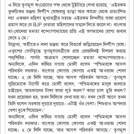
এ নিয়ে তৃণমূল কংগ্রেসের পক্ষ থেকে টুইটারে লেখা হয়েছে, ‘এইরকম
কুরুচিকর মন্তব্য দিলীপ ঘোষবাবু ছাড়া আর কারো থেকে প্রত্যাশিত
নয়! একজন মহিলা মুখ্যমন্ত্রীর সম্বন্ধে এইরকম নিন্দনীয় ভাষা প্রয়োগ
প্রমাণ করে যে BJP নেতারা মহিলাদের সম্মান দিতে জানে না। বাংলার
মা-বোনেরা মমতা বন্দ্যোপাধ্যায়ের প্রতি এই অপমানের যোগ্য জবাব
দেবে ২ মে।’
উল্লেখ্য, অতীতেও নানা মন্তব্য করে বিতর্কে জড়িয়েছেন দিলীপ ঘোষ।
একুশের ভোটযুদ্ধে তৃণমূলনেত্রীকে প্রায় রোজদিনই নিশানা করছে
পদ্মশিবির। পাল্টা আক্রমণ শোনাচ্ছেন মমতা বন্দ্যোপাধ্যায়ও।
অন্যদিকে, এদিন কাঁথির সভায় মোদী বলেন ‘পশ্চিমবঙ্গে আসল
পরিবর্তন দরকার। বাংলার কোণায় কোণায় একই আওয়াজ শোনা
যাচ্ছে। ২ মে দিদি যাচ্ছে, আর আসল পরিবর্তন আসছে।’ তৃণমূল
সুপ্রিমোকে টার্গেট করে মোদী বলেন, ‘পশ্চিমবঙ্গের মানুষ জানতে
চাইছেন, আমফানের টাকা কারা লুঠ করল? কারা চাল চুরি করল?
যখন প্রয়োজন হয়, তখন দিদিকে দেখা যায় না। যখন ভোট আসে তখন
তিনি বলেন সরকার দুয়ারে দুয়ারে। এটাই ওঁর খেলা। শিশুরাও আপনার
খেলা বুঝে গিয়েছেন।’
অন্যদিকে, এদিন কাঁথির সভায় মোদী বলেন ‘পশ্চিমবঙ্গে আসল
পরিবর্তন দরকার। বাংলার কোণায় কোণায় একই আওয়াজ শোনা
যাচ্ছে। ২ মে দিদি যাচ্ছে, আর আসল পরিবর্তন আসছে।’ তৃণমূল