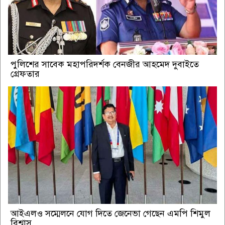
পুলিশের সাবেক মহাপরিদর্শক বেনজীর আহমেদ দুবাইতে
গ্রেফতার
আইএলও সম্মেলনে যোগ দিতে জেনেভা গেছেন এমপি শিমুল
বিশ্বাস