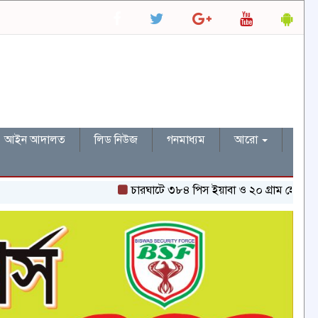
আইন আদালত
লিড নিউজ
গনমাধ্যম
আরো
চারঘাটে ৩৮৪ পিস ইয়াবা ও ২০ গ্রাম হেরোইনসহ একজন গ্