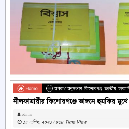
Home
অপরাধ অনুসন্ধান
,
কিশোরগঞ্জ
,
জাতীয়
,
ঢাকা 
নীলফামারীর কিশোরগঞ্জে ভাঙ্গনে হুমকির মুখে 
admin
১৮ এপ্রিল, ২০২১ / ৪৬৪ Time View