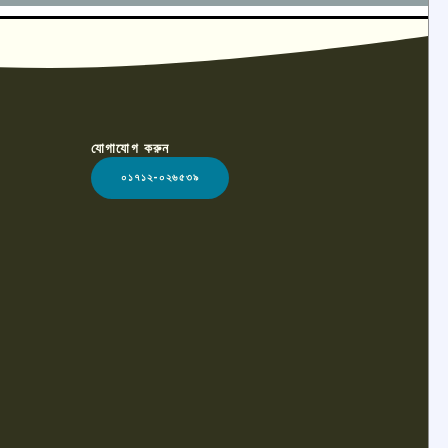
যোগাযোগ করুন
০১৭১২-০২৬৫৩৯