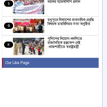
বরাবর স্মারকলিপি প্রদান
২
মধুপুরে বিকাশের ব্যবসায়িক প্রবৃদ্ধি
বিষয়ক মতবিনিময় সভা অনুষ্ঠিত
৩
পুলিশের নিয়োগ-বদলিতে
রাজনৈতিক হস্তক্ষেপ নেই
৪
-রাজশাহীতে স্বরাষ্ট্রমন্ত্রী
কুষ্টিয়ায় মাছরাঙা টেলিভিশনের ১৫
Our Like Page
বছর পূর্তি উদযাপন
৫
সংবাদ সম্মেলনে অভিযোগ অস্বীকার
উদ্দেশ্য প্রণোদিত সংবাদ প্রকাশের
৬
প্রতিবাদ নাজির হাসানের
পাবনার আটঘরিয়ার একদন্তে সিঁধ