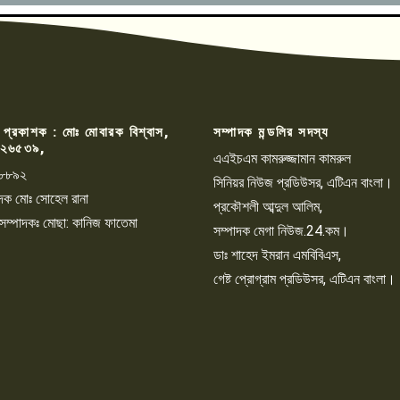
 প্রকাশক : মোঃ মোবারক বিশ্বাস,
সম্পাদক মন্ডলির সদস্য
২৬৫৩৯,
এএইচএম কামরুজ্জামান কামরুল
৮৮৯২
সিনিয়র নিউজ প্রডিউসর, এটিএন বাংলা।
্পাদক মোঃ সোহেল রানা
প্রকৌশলী আব্দুল আলিম,
 সম্পাদকঃ মোছা: কানিজ ফাতেমা
সম্পাদক মেগা নিউজ.24.কম।
ডাঃ শাহেদ ইমরান এমবিবিএস,
গেষ্ট প্রোগ্রাম প্রডিউসর, এটিএন বাংলা।