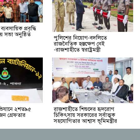
্যবসায়িক প্রবৃদ্ধি
 সভা অনুষ্ঠিত
পুলিশের নিয়োগ-বদলিতে
রাজনৈতিক হস্তক্ষেপ নেই
-রাজশাহীতে স্বরাষ্ট্রমন্ত্রী
অভিযানে ২শত৯৫
রাজশাহীতে শিশুদের হৃদরোগ
জন গ্রেফতার
চিকিৎসায় সরকারের সর্বাত্মক
সহযোগিতার আশ্বাস ভূমিমন্ত্রীর