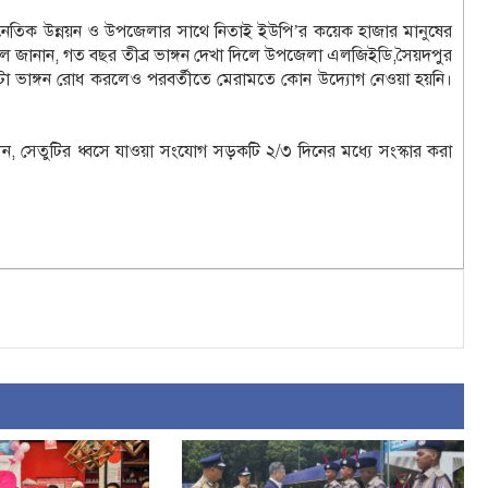
্থনৈতিক উন্নয়ন ও উপজেলার সাথে নিতাই ইউপি’র কয়েক হাজার মানুষের
দুল জানান, গত বছর তীব্র ভাঙ্গন দেখা দিলে উপজেলা এলজিইডি,সৈয়দপুর
কিছুটা ভাঙ্গন রোধ করলেও পরবর্তীতে মেরামতে কোন উদ্যোগ নেওয়া হয়নি।
, সেতুটির ধ্বসে যাওয়া সংযোগ সড়কটি ২/৩ দিনের মধ্যে সংস্কার করা