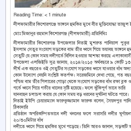
Reading Time:
< 1
minute
নীলফামারীর কিশোরগঞ্জে ভাঙ্গনে হুমকির মুখে বীর মুক্তিযোদ্ধা তাজু
মোঃ মিজানুর রহমান কিশোরগঞ্জ (নীলফামারী) প্রতিনিধিঃ
নীলফামারীর কিশোরগঞ্জ উপজেলার নিতাই মুশরুত পানিয়াল পুকুর ব
ইসলাম সেতুর সংযোগ সড়কের বাম তীর ধ্বসে গিয়ে ভয়াবহ ভাঙ্গনে হুমক
সেতুটি যে কোন সময় নদীগর্ভে বিলিন হওয়ার আশস্কা করছে এলাকাবাস
উপজেলা এলজিইডি সুত্র জানায়, ২০১৪/২০১৫ অর্থবছরে ৯ কোটি ১৩ লাখ
দীর্ঘ এক বছরেও ওই সেতুটির সংযোগ সড়কের ধ্বসে যাওয়ার বাঁধ অদ্
কোন উদ্যোগ নেয়নি সংশ্লিষ্ট কতর্পক্ষ। সরেজমিনে দেখা গেছে, গত বছর ব
পশ্চিম বাম তীর পিলারের গোড়া থেকে সংযোগ সড়কের বাঁধ রক্ষা ব্লক ও
গর্ভে ধ্বসে গিয়ে গভীর খাদের সৃষ্টি হয়েছে। ফলে ঝুঁকিপূর্ণ ভাবে ভারি
যানবাহন চলাচল করায় যে কোন সময় বড় ধরনের দুর্ঘটনা ঘটতে পারে।
নিতাই ইউপি চেয়ারম্যান ফারুকুজ্জামান ফারুক বলেন, সৈয়দপুর পান
ঠিকাদারি
প্রতিষ্ঠান অপরিকল্পিতভাবে নদী খননের ফলে সরাসরি নদীর ঘূর্
২০/৩০মিটার বাঁধ
নদীতে ধ্বসে গিয়ে হুমকির মূখে পড়েছে। তিনি আরও জানান, সড়কটি ভাঙ্