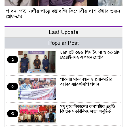
পাবনা পদ্মা নদীর পাড়ে বস্তাবন্দি কিশোরীর লাশ উদ্ধার ৩জন
গ্রেফতার
Last Update
Popular Post
চারঘাটে ৩৮৪ পিস ইয়াবা ও ২০ গ্রাম
হেরোইনসহ একজন গ্রেপ্তার
১
পাবনায় মানববন্ধন ও প্রধানমন্ত্রীর
বরাবর স্মারকলিপি প্রদান
২
মধুপুরে বিকাশের ব্যবসায়িক প্রবৃদ্ধি
বিষয়ক মতবিনিময় সভা অনুষ্ঠিত
৩