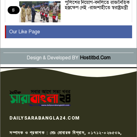
পুলিশের নিয়োগ-বদলিতে রাজনৈতিক
হস্তক্ষেপ নেই -রাজশাহীতে স্বরাষ্ট্রমন্ত্রী
৪
Our Like Page
কুষ্টিয়ায় মাছরাঙা টেলিভিশনের ১৫
বছর পূর্তি উদযাপন
৫
Design & Developed BY
Hostitbd.Com
সংবাদ সম্মেলনে অভিযোগ অস্বীকার
উদ্দেশ্য প্রণোদিত সংবাদ প্রকাশের
৬
প্রতিবাদ নাজির হাসানের
পাবনার আটঘরিয়ার একদন্তে সিঁধ
কেটে ঘরে ঢুকে স্কুল শিক্ষিকাকে হত্যা
৭
টয়লেটের ট্যাংকি থেকে লাশ উদ্ধার
রাজশাহীতে সন্ত্রাসী হামলায় গুরুতর
DAILYSARABANGLA24.COM
আহত সাংবাদিক সম্রাট, হাসপাতালে
৮
চিকিৎসাধীন
সম্পাদক ও প্রকাশক : মোঃ মোবারক বিশ্বাস, ০১৭১২-০২৬৫৩৯,