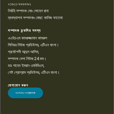
০১৯১১-৮৮৮৮৯২
পাবনা জেলা জাসাসের আহবায়ক
নির্বাহি সম্পাদক মোঃ সোহেল রানা
খালেদ হোসেন পরাগের বিরুদ্ধে
৯
চাঁদাবাজি ও হয়রানির অভিযোগ
ব্যবস্থাপনা সম্পাদকঃ মোছা: কানিজ ফাতেমা
সম্পাদক মন্ডলির সদস্য
বিশ্বের সঙ্গে শিক্ষার্থীদের সংযোগ গড়ে
তুলতে হবে: শিমুল বিশ্বাস
এএইচএম কামরুজ্জামান কামরুল
১০
সিনিয়র নিউজ প্রডিউসর, এটিএন বাংলা।
প্রকৌশলী আব্দুল আলিম,
সম্পাদক মেগা নিউজ.24.কম।
ডাঃ শাহেদ ইমরান এমবিবিএস,
গেষ্ট প্রোগ্রাম প্রডিউসর, এটিএন বাংলা।
যোগাযোগ করুন
LOGO
০১৭১২-০২৬৫৩৯