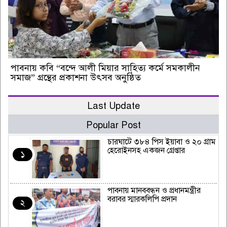
পাবনায় কবি “বন্দে আলী মিয়ার সাহিত্য কর্মে সমকালীন
সমাজ” গ্রন্থের প্রকাশনা উৎসব অনুষ্ঠিত
Last Update
Popular Post
চারঘাটে ৩৮৪ পিস ইয়াবা ও ২০ গ্রাম
হেরোইনসহ একজন গ্রেপ্তার
১
পাবনায় মানববন্ধন ও প্রধানমন্ত্রীর
বরাবর স্মারকলিপি প্রদান
২