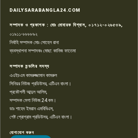
রাজশাহীতে সন্ত্রাসী হামলায় গুরুতর
DAILYSARABANGLA24.COM
আহত সাংবাদিক সম্রাট, হাসপাতালে
৮
চিকিৎসাধীন
সম্পাদক ও প্রকাশক : মোঃ মোবারক বিশ্বাস, ০১৭১২-০২৬৫৩৯,
০১৯১১-৮৮৮৮৯২
পাবনা জেলা জাসাসের আহবায়ক
নির্বাহি সম্পাদক মোঃ সোহেল রানা
খালেদ হোসেন পরাগের বিরুদ্ধে
৯
চাঁদাবাজি ও হয়রানির অভিযোগ
ব্যবস্থাপনা সম্পাদকঃ মোছা: কানিজ ফাতেমা
সম্পাদক মন্ডলির সদস্য
বিশ্বের সঙ্গে শিক্ষার্থীদের সংযোগ গড়ে
তুলতে হবে: শিমুল বিশ্বাস
এএইচএম কামরুজ্জামান কামরুল
১০
সিনিয়র নিউজ প্রডিউসর, এটিএন বাংলা।
প্রকৌশলী আব্দুল আলিম,
সম্পাদক মেগা নিউজ.24.কম।
ডাঃ শাহেদ ইমরান এমবিবিএস,
গেষ্ট প্রোগ্রাম প্রডিউসর, এটিএন বাংলা।
যোগাযোগ করুন