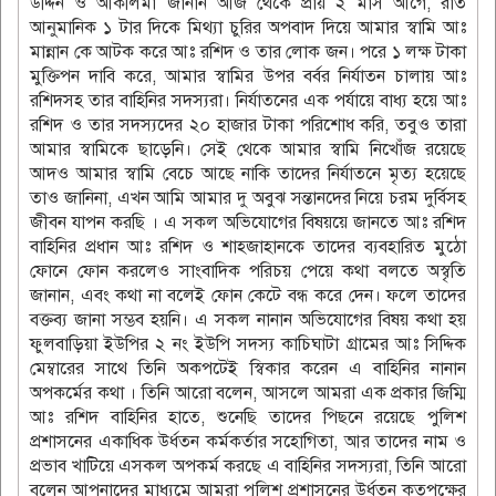
উদ্দিন ও আকলিমা জানান আজ থেকে প্রায় ২ মাস আগে, রাত
আনুমানিক ১ টার দিকে মিথ্যা চুরির অপবাদ দিয়ে আমার স্বামি আঃ
মান্নান কে আটক করে আঃ রশিদ ও তার লোক জন। পরে ১ লক্ষ টাকা
মুক্তিপন দাবি করে, আমার স্বামির উপর বর্বর নির্যাতন চালায় আঃ
রশিদসহ তার বাহিনির সদস্যরা। নির্যাতনের এক পর্যায়ে বাধ্য হয়ে আঃ
রশিদ ও তার সদস্যদের ২০ হাজার টাকা পরিশোধ করি, তবুও তারা
আমার স্বামিকে ছাড়েনি। সেই থেকে আমার স্বামি নিখোঁজ রয়েছে
আদও আমার স্বামি বেচে আছে নাকি তাদের নির্যাতনে মৃত্য হয়েছে
তাও জানিনা, এখন আমি আমার দু অবুঝ সন্তানদের নিয়ে চরম দুর্বিসহ
জীবন যাপন করছি । এ সকল অভিযোগের বিষয়য়ে জানতে আঃ রশিদ
বাহিনির প্রধান আঃ রশিদ ও শাহজাহানকে তাদের ব্যবহারিত মুঠো
ফোনে ফোন করলেও সাংবাদিক পরিচয় পেয়ে কথা বলতে অস্বৃতি
জানান, এবং কথা না বলেই ফোন কেটে বন্ধ করে দেন। ফলে তাদের
বক্তব্য জানা সম্ভব হয়নি। এ সকল নানান অভিযোগের বিষয় কথা হয়
ফুলবাড়িয়া ইউপির ২ নং ইউপি সদস্য কাচিঘাটা গ্রামের আঃ সিদ্দিক
মেম্বারের সাথে তিনি অকপটেই স্বিকার করেন এ বাহিনির নানান
অপকর্মের কথা । তিনি আরো বলেন, আসলে আমরা এক প্রকার জিম্মি
আঃ রশিদ বাহিনির হাতে, শুনেছি তাদের পিছনে রয়েছে পুলিশ
প্রশাসনের একাধিক উর্ধতন কর্মকর্তার সহোগিতা, আর তাদের নাম ও
প্রভাব খাটিয়ে এসকল অপকর্ম করছে এ বাহিনির সদস্যরা, তিনি আরো
বলেন আপনাদের মাধ্যমে আমরা পুলিশ প্রশাসনের উর্ধতন কতৃপক্ষের