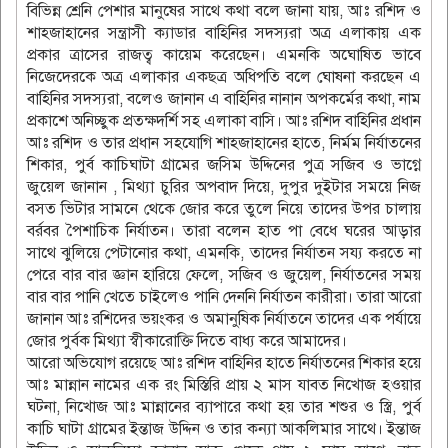
বিভিন্ন শ্রেনি পেশার মানুষের সাথে কথা বলে জানা যায়, আঃ রশিদ ও
শাহজাহানের সন্ত্রাসী ক্যাডার বাহিনির সদস্যরা অত্র এলাকায় এক
প্রকার ত্রাসের রাজত্ব কায়েম করেছেন। এমনকি অঘোষিত ভাবে
নিজেদেরকে অত্র এলাকার একছত্র অধিপতি বলে ঘোষনা করছেন এ
বাহিনির সদস্যরা, বলেও জানান এ বাহিনির নানান অপকর্মের কথা, নাম
প্রকাশে অনিচ্ছুক প্রতক্ষদর্শি সহ এলাকা বাসি। আঃ রশিদ বাহিনির প্রধান
আঃ রশিদ ও তার প্রধান সহযোগি শাহজাহানের হাতে, নির্মম নির্যাতনের
শিকার, পুর্ব কাচিঘাটা গ্রামের জসিম উদ্দিনের পুত্র সজিব ও ভাগ্নে
জুয়েল জানান , মিথ্যা চুরির অপবাদ দিয়ে, দুপুর দুইটার সময়ে নিজ
বসত ভিটার সামনে থেকে জোর করে তুলে নিয়ে তাদের উপর চালায়
বর্রবর পৈশাচিক নির্যাতন। তারা বলেন হাত পা বেধে ঘরের আড়ার
সাথে ঝুলিয়ে পেটানোর কথা, এমনকি, তাদের নির্যাতন সয্য করতে না
পেরে বার বার জ্ঞান হারিয়ে ফেলে, সজিব ও জুয়েল, নির্যাতনের সময়
বার বার পানি খেতে চাইলেও পানি দেননি নির্যাতন কারীরা। তারা আরো
জানান আঃ রশিদের ভয়ংকর ও অমানুষিক নির্যাতনে তাদের এক পর্যায়ে
জোর পুর্বক মিথ্যা স্বীকারোক্তি দিতে বাধ্য করে আমাদের।
আরো অভিযোগ রয়েছে আঃ রশিদ বাহিনির হাতে নির্যাতনের শিকার হয়ে
আঃ মান্নান নামের এক রং মিস্তিরি প্রায় ২ মাস যাবত নিখোজ হওয়ার
ঘটনা, নিখোজ আঃ মান্নানের ব্যাপারে কথা হয় তার শশুর ও স্ত্রি, পুর্ব
কাচি ঘাটা গ্রামের ইন্তাজ উদ্দিন ও তার কন্যা আকলিমার সাথে। ইন্তাজ