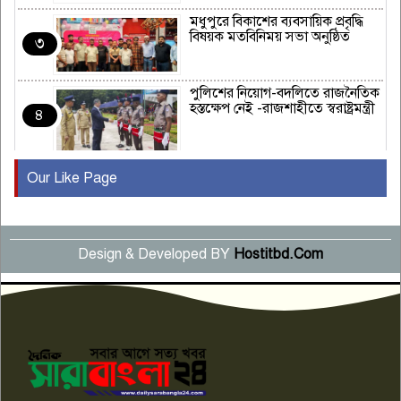
মধুপুরে বিকাশের ব্যবসায়িক প্রবৃদ্ধি
বিষয়ক মতবিনিময় সভা অনুষ্ঠিত
৩
পুলিশের নিয়োগ-বদলিতে রাজনৈতিক
হস্তক্ষেপ নেই -রাজশাহীতে স্বরাষ্ট্রমন্ত্রী
৪
Our Like Page
কুষ্টিয়ায় মাছরাঙা টেলিভিশনের ১৫
বছর পূর্তি উদযাপন
৫
Design & Developed BY
Hostitbd.Com
সংবাদ সম্মেলনে অভিযোগ অস্বীকার
উদ্দেশ্য প্রণোদিত সংবাদ প্রকাশের
৬
প্রতিবাদ নাজির হাসানের
পাবনার আটঘরিয়ার একদন্তে সিঁধ
কেটে ঘরে ঢুকে স্কুল শিক্ষিকাকে হত্যা
৭
টয়লেটের ট্যাংকি থেকে লাশ উদ্ধার