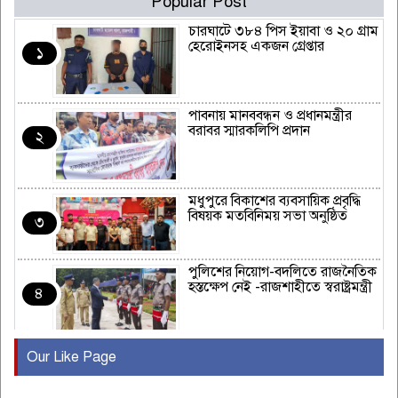
Popular Post
চারঘাটে ৩৮৪ পিস ইয়াবা ও ২০ গ্রাম
হেরোইনসহ একজন গ্রেপ্তার
১
পাবনায় মানববন্ধন ও প্রধানমন্ত্রীর
বরাবর স্মারকলিপি প্রদান
২
মধুপুরে বিকাশের ব্যবসায়িক প্রবৃদ্ধি
বিষয়ক মতবিনিময় সভা অনুষ্ঠিত
৩
পুলিশের নিয়োগ-বদলিতে রাজনৈতিক
হস্তক্ষেপ নেই -রাজশাহীতে স্বরাষ্ট্রমন্ত্রী
৪
Our Like Page
কুষ্টিয়ায় মাছরাঙা টেলিভিশনের ১৫
বছর পূর্তি উদযাপন
৫