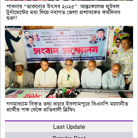
পাবনায় “তারুণ্যের উৎসব ২০২৫”: আন্তঃকলেজ ফুটবল
টুর্নামেন্টের মধ্য দিয়ে নবাগত জেলা প্রশাসকের কর্মদিবস
শুরু!!
গণমাধ্যমে বিকৃত তথ্য প্রচার ইসলামপুরে বিএনপি মনোনীত
প্রার্থীর পক্ষ থেকে প্রতিবাদী ব্রিফিং
Last Update