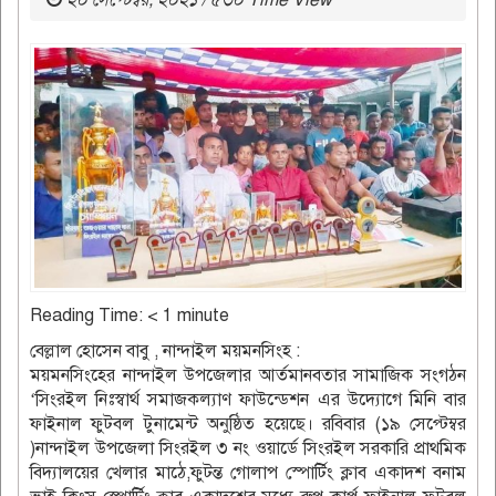
২০ সেপ্টেম্বর, ২০২১ / ৫৩০ Time View
Reading Time:
< 1
minute
বেল্লাল হোসেন বাবু , নান্দাইল ময়মনসিংহ :
ময়মনসিংহের নান্দাইল উপজেলার আর্তমানবতার সামাজিক সংগঠন
‘সিংরইল নিঃস্বার্থ সমাজকল্যাণ ফাউন্ডেশন এর উদ্যোগে মিনি বার
ফাইনাল ফুটবল টুনামেন্ট অনুষ্ঠিত হয়েছে। রবিবার (১৯ সেপ্টেম্বর
)নান্দাইল উপজেলা সিংরইল ৩ নং ওয়ার্ডে সিংরইল সরকারি প্রাথমিক
বিদ্যালয়ের খেলার মাঠে,ফুটন্ত গোলাপ স্পোর্টিং ক্লাব একাদশ বনাম