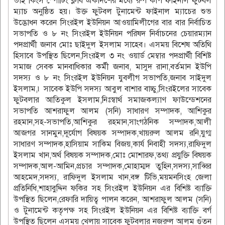
ভাই কিংস স্পোর্টিং ক্লাব একাদশের মধ্যে রুপ কার্প ফাইনাল ফুটবল
ম্যাচ অনুষ্ঠিত হয়। উক্ত ফুটবল টুনামেন্ট ফাইনাল ম্যাচের শুভ
উদ্ভোধন করেন সিংরইল ইউনিয়ন আওয়ামিলীগের বার বার নির্বাচিত
সভাপতি ও ৮ নং সিংরইল ইউনিয়ন পরিষদ নির্বাচনের চেয়ারম্যান
পদপ্রার্থী জনাব মোঃ ছাইদুল ইসলাম সাহেব। এসময় বিশেষ অতিথি
হিসাবে উপস্থিত ছিলেন,সিংরইল ৩ নং ওয়ার্ড মেম্বার পদপ্রার্থী বিশিষ্ট
সমাজ সেবক মানবাধিকার কর্মী জনাব, মাসুদ রানা,বর্তমান ইউপি
সদস্য ও ৮ নং সিংরইল ইউনিয়ন যুবলীগ সভাপতি,জনাব সাইদুল
ইসলাম,৷ সাবেক ইউপি সদস্য আবুল বাশার বাচ্চু,সিংরইলের সাবেক
ফুটবলার আতিকুল ইসলাম,নিঃস্বার্থ সমাজকল্যাণ ফাউন্ডেশনের
সভাপতি আশরাফুল আলম (সনি) সাধারণ সম্পাদক, আশিকুর
রহমান,সহ-সভাপতি,আশিকুর রহমান,সাংগঠনিক সম্পাদক,আলী
আজগর সানমুন,দূর্যোগ বিষয়ক সম্পাদক,খায়রুল আলম রনি,যুগ্ম
সাধারণ সম্পাদক,হাসিয়াম সাকিম বিজয়,কার্য নিবাহী সদস্য,রাফিদুল
ইসলাম খান,অর্থ বিষয়ক সম্পাদক,মোঃ মোশারফ,তথ্য প্রযুক্তি বিষয়ক
সম্পাদক,আল-আমিন,প্রচার সম্পাদক,মোহাম্মদ তুহিন,সদস্য,সাব্বির
আহমেদ,সদস্য, রাফিদুল ইসলাম খান,বঙ্গ টিভি,ময়মনসিংহ জেলা
প্রতিনিধি,শাহাবুদ্দিন ফকির সহ সিংরইল ইউনিয়ন এর বিশিষ্ট ব্যাক্তি
উপস্থিত ছিলেন,রেফারি দায়িত্ব পালন করেন, আশরাফুল আলম (সনি)
ও টুনামেন্ট কতৃপক্ষ সহ সিংরইল ইউনিয়ন এর বিশিষ্ট ব্যাক্তি বর্গ
উপস্থিত ছিলেন এসময় খেলায় সাবেক ফুটবলার নজরুল আলম গুঁতন