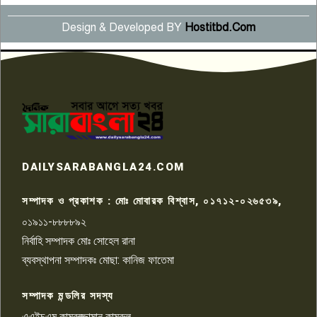
Design & Developed BY
Hostitbd.Com
সংবাদ সম্মেলনে অভিযোগ অস্বীকার
উদ্দেশ্য প্রণোদিত সংবাদ প্রকাশের
৬
প্রতিবাদ নাজির হাসানের
পাবনার আটঘরিয়ার একদন্তে সিঁধ
কেটে ঘরে ঢুকে স্কুল শিক্ষিকাকে হত্যা
৭
টয়লেটের ট্যাংকি থেকে লাশ উদ্ধার
রাজশাহীতে সন্ত্রাসী হামলায় গুরুতর
DAILYSARABANGLA24.COM
আহত সাংবাদিক সম্রাট, হাসপাতালে
৮
চিকিৎসাধীন
সম্পাদক ও প্রকাশক : মোঃ মোবারক বিশ্বাস, ০১৭১২-০২৬৫৩৯,
০১৯১১-৮৮৮৮৯২
পাবনা জেলা জাসাসের আহবায়ক
নির্বাহি সম্পাদক মোঃ সোহেল রানা
খালেদ হোসেন পরাগের বিরুদ্ধে
৯
চাঁদাবাজি ও হয়রানির অভিযোগ
ব্যবস্থাপনা সম্পাদকঃ মোছা: কানিজ ফাতেমা
সম্পাদক মন্ডলির সদস্য
বিশ্বের সঙ্গে শিক্ষার্থীদের সংযোগ গড়ে
তুলতে হবে: শিমুল বিশ্বাস
এএইচএম কামরুজ্জামান কামরুল