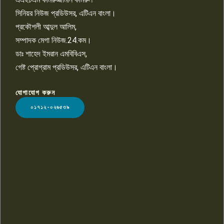
১০
সিনিয়র নিউজ প্রডিউসর, এটিএন বাংলা।
প্রকৌশলী আব্দুল আলিম,
সম্পাদক মেগা নিউজ.24.কম।
ডাঃ শাহেদ ইমরান এমবিবিএস,
গেষ্ট প্রোগ্রাম প্রডিউসর, এটিএন বাংলা।
যোগাযোগ করুন
LOGO
০১৭১২-০২৬৫৩৯