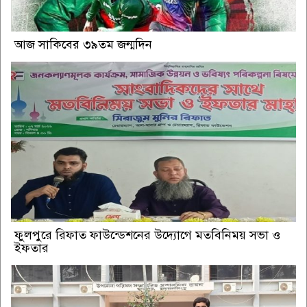
আজ সাকিবের ৩৯তম জন্মদিন
ফুলপুরে রিফাত ফাউন্ডেশনের উদ্যোগে মতবিনিময় সভা ও
ইফতার