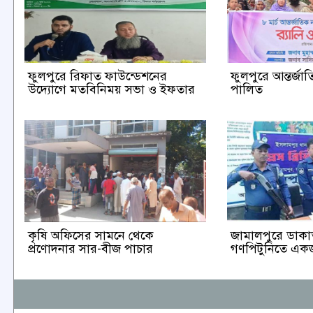
ফুলপুরে রিফাত ফাউন্ডেশনের
ফুলপুরে আন্তর্জা
উদ্যোগে মতবিনিময় সভা ও ইফতার
পালিত
কৃষি অফিসের সামনে থেকে
জামালপুরে ডাকাত
প্রণোদনার সার-বীজ পাচার
গণপিটুনিতে একজ