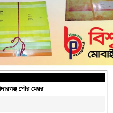
াদারগঞ্জ পৌর মেয়র