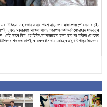
 এর চিকিৎসা সহায়তায় এবার পাশে দাঁড়ালেন মাদারগঞ্জ পৌরসভার দুই-
্ট) দুপুরে মাদারগঞ্জ মডেল থানার ভারপ্রাপ্ত কর্মকর্তা মোহাম্মদ মাহবুবুল
েন। সেই সাথে মিম এর চিকিৎসা সহায়তার জন্য তার মা মর্জিনা বেগমের
াউন্সিলর শওকত আলী, কামরুল ইসলাম সোহেল প্রমুখ উপস্থিত ছিলেন।