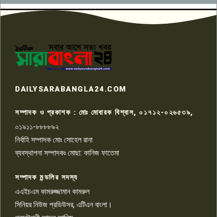
উদ্দেশ্য প্রণোদিত সংবাদ প্রকাশের
৬
প্রতিবাদ নাজির হাসানের
পাবনার আটঘরিয়ার একদন্তে সিঁধ
কেটে ঘরে ঢুকে স্কুল শিক্ষিকাকে হত্যা
৭
টয়লেটের ট্যাংকি থেকে লাশ উদ্ধার
রাজশাহীতে সন্ত্রাসী হামলায় গুরুতর
DAILYSARABANGLA24.COM
আহত সাংবাদিক সম্রাট, হাসপাতালে
৮
চিকিৎসাধীন
সম্পাদক ও প্রকাশক : মোঃ মোবারক বিশ্বাস, ০১৭১২-০২৬৫৩৯,
০১৯১১-৮৮৮৮৯২
পাবনা জেলা জাসাসের আহবায়ক
নির্বাহি সম্পাদক মোঃ সোহেল রানা
খালেদ হোসেন পরাগের বিরুদ্ধে
৯
চাঁদাবাজি ও হয়রানির অভিযোগ
ব্যবস্থাপনা সম্পাদকঃ মোছা: কানিজ ফাতেমা
সম্পাদক মন্ডলির সদস্য
বিশ্বের সঙ্গে শিক্ষার্থীদের সংযোগ গড়ে
তুলতে হবে: শিমুল বিশ্বাস
এএইচএম কামরুজ্জামান কামরুল
১০
সিনিয়র নিউজ প্রডিউসর, এটিএন বাংলা।