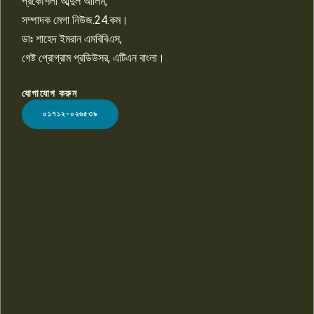
প্রকৌশলী আব্দুল আলিম,
সম্পাদক মেগা নিউজ.24.কম।
ডাঃ শাহেদ ইমরান এমবিবিএস,
গেষ্ট প্রোগ্রাম প্রডিউসর, এটিএন বাংলা।
যোগাযোগ করুন
LOGO
০১৭১২-০২৬৫৩৯