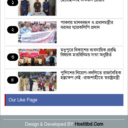
হেরোইনসহ একজন গ্রেপ্তার
১
পাবনায় মানববন্ধন ও প্রধানমন্ত্রীর
বরাবর স্মারকলিপি প্রদান
২
মধুপুরে বিকাশের ব্যবসায়িক প্রবৃদ্ধি
বিষয়ক মতবিনিময় সভা অনুষ্ঠিত
৩
পুলিশের নিয়োগ-বদলিতে রাজনৈতিক
হস্তক্ষেপ নেই -রাজশাহীতে স্বরাষ্ট্রমন্ত্রী
৪
Our Like Page
কুষ্টিয়ায় মাছরাঙা টেলিভিশনের ১৫
বছর পূর্তি উদযাপন
৫
Design & Developed BY
Hostitbd.Com
সংবাদ সম্মেলনে অভিযোগ অস্বীকার