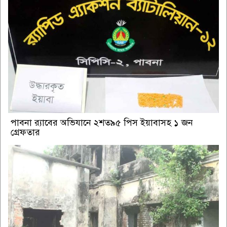
পাবনা র‌্যাবের অভিযানে ২শত৯৫ পিস ইয়াবাসহ ১ জন
গ্রেফতার