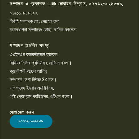
সম্পাদক ও প্রকাশক : মোঃ মোবারক বিশ্বাস, ০১৭১২-০২৬৫৩৯,
০১৯১১-৮৮৮৮৯২
পাবনা জেলা জাসাসের আহবায়ক
নির্বাহি সম্পাদক মোঃ সোহেল রানা
খালেদ হোসেন পরাগের বিরুদ্ধে
৯
চাঁদাবাজি ও হয়রানির অভিযোগ
ব্যবস্থাপনা সম্পাদকঃ মোছা: কানিজ ফাতেমা
সম্পাদক মন্ডলির সদস্য
বিশ্বের সঙ্গে শিক্ষার্থীদের সংযোগ গড়ে
তুলতে হবে: শিমুল বিশ্বাস
এএইচএম কামরুজ্জামান কামরুল
১০
সিনিয়র নিউজ প্রডিউসর, এটিএন বাংলা।
প্রকৌশলী আব্দুল আলিম,
সম্পাদক মেগা নিউজ.24.কম।
ডাঃ শাহেদ ইমরান এমবিবিএস,
গেষ্ট প্রোগ্রাম প্রডিউসর, এটিএন বাংলা।
যোগাযোগ করুন
LOGO
০১৭১২-০২৬৫৩৯