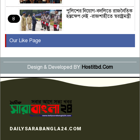
পুলিশের নিয়োগ-বদলিতে রাজনৈতিক
হস্তক্ষেপ নেই -রাজশাহীতে স্বরাষ্ট্রমন্ত্রী
৪
Our Like Page
কুষ্টিয়ায় মাছরাঙা টেলিভিশনের ১৫
বছর পূর্তি উদযাপন
৫
Design & Developed BY
Hostitbd.Com
সংবাদ সম্মেলনে অভিযোগ অস্বীকার
উদ্দেশ্য প্রণোদিত সংবাদ প্রকাশের
৬
প্রতিবাদ নাজির হাসানের
পাবনার আটঘরিয়ার একদন্তে সিঁধ
কেটে ঘরে ঢুকে স্কুল শিক্ষিকাকে হত্যা
৭
টয়লেটের ট্যাংকি থেকে লাশ উদ্ধার
রাজশাহীতে সন্ত্রাসী হামলায় গুরুতর
DAILYSARABANGLA24.COM
আহত সাংবাদিক সম্রাট, হাসপাতালে
৮
চিকিৎসাধীন