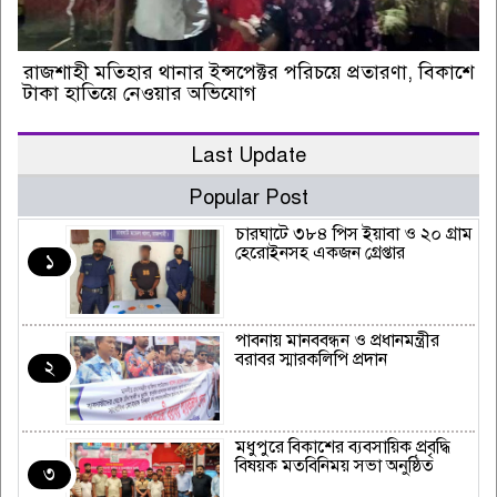
রাজশাহী মতিহার থানার ইন্সপেক্টর পরিচয়ে প্রতারণা, বিকাশে
টাকা হাতিয়ে নেওয়ার অভিযোগ
Last Update
Popular Post
চারঘাটে ৩৮৪ পিস ইয়াবা ও ২০ গ্রাম
হেরোইনসহ একজন গ্রেপ্তার
১
পাবনায় মানববন্ধন ও প্রধানমন্ত্রীর
বরাবর স্মারকলিপি প্রদান
২
মধুপুরে বিকাশের ব্যবসায়িক প্রবৃদ্ধি
বিষয়ক মতবিনিময় সভা অনুষ্ঠিত
৩