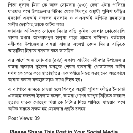
পিতা দুলাল মিয়া কে আজ সোমবার (৫/৪) বেলা ২টায় পালিয়ে
যাওয়ার পথে উপজেলার বিটঘর থেকে শিবপুর অস্থায়ী পুলিশ ফাঁড়ির
ইনচার্জ এসআই নজরুল ইসলাম ও এএসআই মশিউর রহমানের
সঙ্গীয় ফোর্সসহ তাকে আটক করে।
জানাযায় আটককৃত সোহেল মিয়ার বাড়ি কুমিল্লা জেলার কোতোয়ালি
থানার মধ্যম আশরাফপুর হালুয়া পাড়া গ্রামের বাসিন্দা। বর্তমানে
নবীনগর উপজেলার বাঙ্গরা বাজার সংলগ্ন বেদন মিয়ার বাড়িতে
ভাড়াটিয়া হিসাবে বসবাস করে আসছিল।
এর আগে আজ সোমবার (৫/৪) সকাল আটটায় নবীনগর উপজেলার
বাঙ্গরা বাজারে দুইজন তরমুজ শেয়ার ব্যবসায়ী গোডাউনের চাবির
দখল কে কেন্দ্র করে হাতাহাতির এক পর্যায়ে নিহত ফরহাদের অণ্ডকোষে
আঘাত করলে ফরহাদ সাথে সাথে নিহত হয়।
এ ব্যাপারে জানতে চাওয়া হলে শিবপুর অস্থায়ী পুলিশ ফাঁড়ির ইনচার্জ
এসআই নজরুল ইসলাম বলেন, আমরা গোপন তত্ত্বের ভিত্তিতে ফরহাদ
হত্যার ঘাতক সোহেল মিয়া কে বিটঘর দিয়ে পালিয়ে যাওয়ার পথে
আটক করতে সক্ষম হই।মামলার প্রস্তুতি চলছে।
Post Views:
39
Please Share This Post in Your Social Media