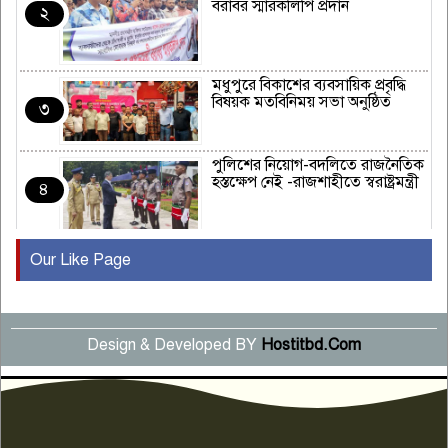
বরাবর স্মারকলিপি প্রদান
২
মধুপুরে বিকাশের ব্যবসায়িক প্রবৃদ্ধি
বিষয়ক মতবিনিময় সভা অনুষ্ঠিত
৩
পুলিশের নিয়োগ-বদলিতে রাজনৈতিক
হস্তক্ষেপ নেই -রাজশাহীতে স্বরাষ্ট্রমন্ত্রী
৪
Our Like Page
কুষ্টিয়ায় মাছরাঙা টেলিভিশনের ১৫
বছর পূর্তি উদযাপন
৫
Design & Developed BY
Hostitbd.Com
সংবাদ সম্মেলনে অভিযোগ অস্বীকার
উদ্দেশ্য প্রণোদিত সংবাদ প্রকাশের
৬
প্রতিবাদ নাজির হাসানের
পাবনার আটঘরিয়ার একদন্তে সিঁধ