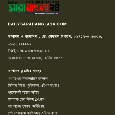
কেটে ঘরে ঢুকে স্কুল শিক্ষিকাকে হত্যা
৭
টয়লেটের ট্যাংকি থেকে লাশ উদ্ধার
রাজশাহীতে সন্ত্রাসী হামলায় গুরুতর
DAILYSARABANGLA24.COM
আহত সাংবাদিক সম্রাট, হাসপাতালে
৮
চিকিৎসাধীন
সম্পাদক ও প্রকাশক : মোঃ মোবারক বিশ্বাস, ০১৭১২-০২৬৫৩৯,
০১৯১১-৮৮৮৮৯২
পাবনা জেলা জাসাসের আহবায়ক
নির্বাহি সম্পাদক মোঃ সোহেল রানা
খালেদ হোসেন পরাগের বিরুদ্ধে
৯
চাঁদাবাজি ও হয়রানির অভিযোগ
ব্যবস্থাপনা সম্পাদকঃ মোছা: কানিজ ফাতেমা
সম্পাদক মন্ডলির সদস্য
বিশ্বের সঙ্গে শিক্ষার্থীদের সংযোগ গড়ে
তুলতে হবে: শিমুল বিশ্বাস
এএইচএম কামরুজ্জামান কামরুল
১০
সিনিয়র নিউজ প্রডিউসর, এটিএন বাংলা।
প্রকৌশলী আব্দুল আলিম,
সম্পাদক মেগা নিউজ.24.কম।
ডাঃ শাহেদ ইমরান এমবিবিএস,
গেষ্ট প্রোগ্রাম প্রডিউসর, এটিএন বাংলা।