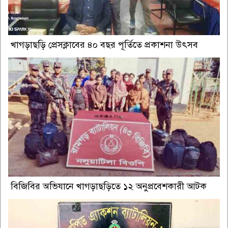
খাগড়াছড়ি প্রেসক্লাবের ৪০ বছর পূর্তিতে প্রকাশনা উৎসব
বিজিবির অভিযানে খাগড়াছড়িতে ১২ অনুপ্রবেশকারী আটক