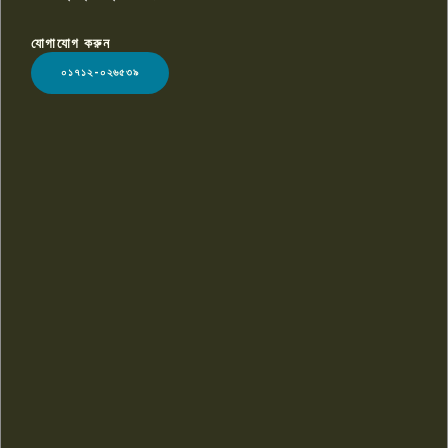
যোগাযোগ করুন
LOGO
০১৭১২-০২৬৫৩৯