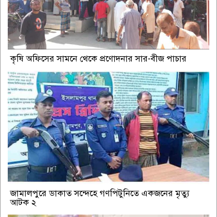
কৃষি অফিসের সামনে থেকে প্রণোদনার সার-বীজ পাচার
জামালপুরে ডাকাত সন্দেহে গণপিটুনিতে একজনের মৃত্যু
আটক ২