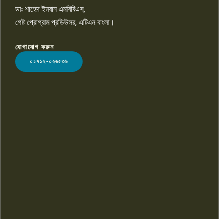
ডাঃ শাহেদ ইমরান এমবিবিএস,
গেষ্ট প্রোগ্রাম প্রডিউসর, এটিএন বাংলা।
যোগাযোগ করুন
LOGO
০১৭১২-০২৬৫৩৯