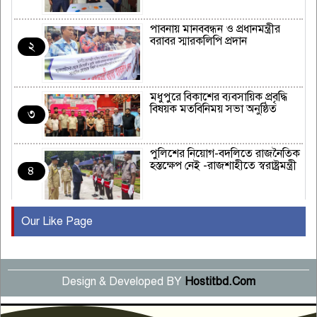
পাবনায় মানববন্ধন ও প্রধানমন্ত্রীর
বরাবর স্মারকলিপি প্রদান
২
মধুপুরে বিকাশের ব্যবসায়িক প্রবৃদ্ধি
বিষয়ক মতবিনিময় সভা অনুষ্ঠিত
৩
পুলিশের নিয়োগ-বদলিতে রাজনৈতিক
হস্তক্ষেপ নেই -রাজশাহীতে স্বরাষ্ট্রমন্ত্রী
৪
Our Like Page
কুষ্টিয়ায় মাছরাঙা টেলিভিশনের ১৫
বছর পূর্তি উদযাপন
৫
Design & Developed BY
Hostitbd.Com
সংবাদ সম্মেলনে অভিযোগ অস্বীকার
উদ্দেশ্য প্রণোদিত সংবাদ প্রকাশের
৬
প্রতিবাদ নাজির হাসানের