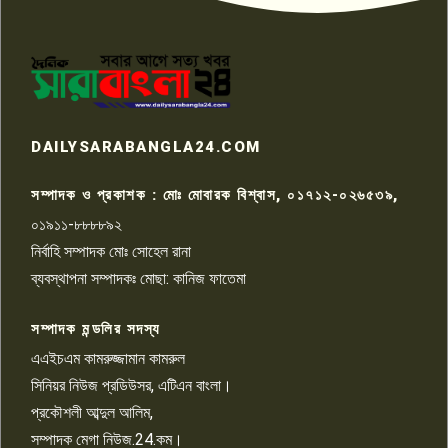
পাবনার আটঘরিয়ার একদন্তে সিঁধ
কেটে ঘরে ঢুকে স্কুল শিক্ষিকাকে হত্যা
৭
টয়লেটের ট্যাংকি থেকে লাশ উদ্ধার
রাজশাহীতে সন্ত্রাসী হামলায় গুরুতর
DAILYSARABANGLA24.COM
আহত সাংবাদিক সম্রাট, হাসপাতালে
৮
চিকিৎসাধীন
সম্পাদক ও প্রকাশক : মোঃ মোবারক বিশ্বাস, ০১৭১২-০২৬৫৩৯,
০১৯১১-৮৮৮৮৯২
পাবনা জেলা জাসাসের আহবায়ক
নির্বাহি সম্পাদক মোঃ সোহেল রানা
খালেদ হোসেন পরাগের বিরুদ্ধে
৯
চাঁদাবাজি ও হয়রানির অভিযোগ
ব্যবস্থাপনা সম্পাদকঃ মোছা: কানিজ ফাতেমা
সম্পাদক মন্ডলির সদস্য
বিশ্বের সঙ্গে শিক্ষার্থীদের সংযোগ গড়ে
তুলতে হবে: শিমুল বিশ্বাস
এএইচএম কামরুজ্জামান কামরুল
১০
সিনিয়র নিউজ প্রডিউসর, এটিএন বাংলা।
প্রকৌশলী আব্দুল আলিম,
সম্পাদক মেগা নিউজ.24.কম।