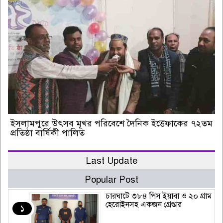
ইসলামপুরে উৎসব মূখর পরিবেশে দৈনিক ইত্তেফাকের ৭২তম
প্রতিষ্ঠা বার্ষিকী পালিত
Last Update
Popular Post
চারঘাটে ৩৮৪ পিস ইয়াবা ও ২০ গ্রাম
হেরোইনসহ একজন গ্রেপ্তার
১