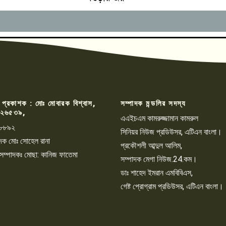
 প্রকাশক : মোঃ মোবারক বিশ্বাস,
সম্পাদক মন্ডলির সদস্য
২৬৫৩৯,
এএইচএম কামরুজ্জামান কামরুল
৮৮৯২
সিনিয়র নিউজ প্রডিউসর, এটিএন বাংলা।
্পাদক মোঃ সোহেল রানা
প্রকৌশলী আব্দুল আলিম,
 সম্পাদকঃ মোছা: কানিজ ফাতেমা
সম্পাদক মেগা নিউজ.24.কম।
ডাঃ শাহেদ ইমরান এমবিবিএস,
গেষ্ট প্রোগ্রাম প্রডিউসর, এটিএন বাংলা।