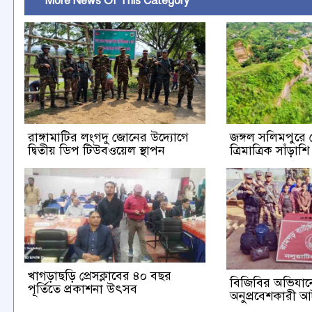
More News Of This Category
রাঙ্গামাটির লংগদু জোনের উদ্যোগে
জঙ্গল সলিমপুরে
দ্বিতীয় ডিপ টিউবওয়েল স্থাপন
ত্রিমাত্রিক সাঁড়া
খাগড়াছড়ি প্রেসক্লাবের ৪০ বছর
বিজিবির অভিযানে
পূর্তিতে প্রকাশনা উৎসব
অনুপ্রবেশকারী 