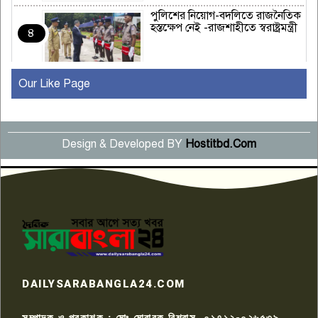
পুলিশের নিয়োগ-বদলিতে রাজনৈতিক
হস্তক্ষেপ নেই -রাজশাহীতে স্বরাষ্ট্রমন্ত্রী
৪
Our Like Page
কুষ্টিয়ায় মাছরাঙা টেলিভিশনের ১৫
বছর পূর্তি উদযাপন
৫
Design & Developed BY
Hostitbd.Com
সংবাদ সম্মেলনে অভিযোগ অস্বীকার
উদ্দেশ্য প্রণোদিত সংবাদ প্রকাশের
৬
প্রতিবাদ নাজির হাসানের
পাবনার আটঘরিয়ার একদন্তে সিঁধ
কেটে ঘরে ঢুকে স্কুল শিক্ষিকাকে হত্যা
৭
টয়লেটের ট্যাংকি থেকে লাশ উদ্ধার
রাজশাহীতে সন্ত্রাসী হামলায় গুরুতর
DAILYSARABANGLA24.COM
আহত সাংবাদিক সম্রাট, হাসপাতালে
৮
চিকিৎসাধীন
সম্পাদক ও প্রকাশক : মোঃ মোবারক বিশ্বাস, ০১৭১২-০২৬৫৩৯,