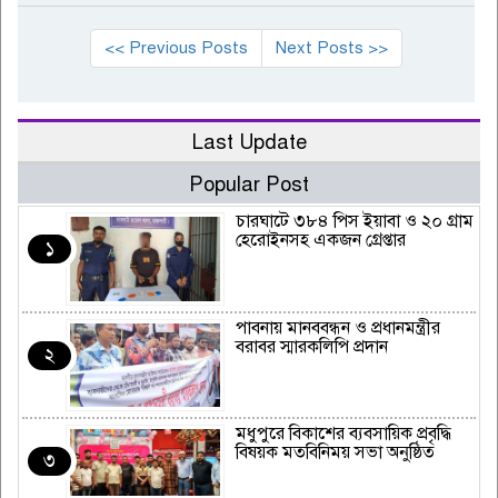
<< Previous Posts
Next Posts >>
Last Update
Popular Post
চারঘাটে ৩৮৪ পিস ইয়াবা ও ২০ গ্রাম
হেরোইনসহ একজন গ্রেপ্তার
১
পাবনায় মানববন্ধন ও প্রধানমন্ত্রীর
বরাবর স্মারকলিপি প্রদান
২
মধুপুরে বিকাশের ব্যবসায়িক প্রবৃদ্ধি
বিষয়ক মতবিনিময় সভা অনুষ্ঠিত
৩