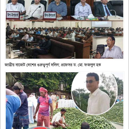
জাতীয় বাজেট দেশের গুরুত্বপূর্ণ দলিল; প্রফেসর ড. মো. ফজলুল হক