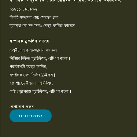
০১৯১১-৮৮৮৮৯২
পাবনা জেলা জাসাসের আহবায়ক
নির্বাহি সম্পাদক মোঃ সোহেল রানা
খালেদ হোসেন পরাগের বিরুদ্ধে
৯
চাঁদাবাজি ও হয়রানির অভিযোগ
ব্যবস্থাপনা সম্পাদকঃ মোছা: কানিজ ফাতেমা
সম্পাদক মন্ডলির সদস্য
বিশ্বের সঙ্গে শিক্ষার্থীদের সংযোগ গড়ে
তুলতে হবে: শিমুল বিশ্বাস
এএইচএম কামরুজ্জামান কামরুল
১০
সিনিয়র নিউজ প্রডিউসর, এটিএন বাংলা।
প্রকৌশলী আব্দুল আলিম,
সম্পাদক মেগা নিউজ.24.কম।
ডাঃ শাহেদ ইমরান এমবিবিএস,
গেষ্ট প্রোগ্রাম প্রডিউসর, এটিএন বাংলা।
যোগাযোগ করুন
LOGO
০১৭১২-০২৬৫৩৯