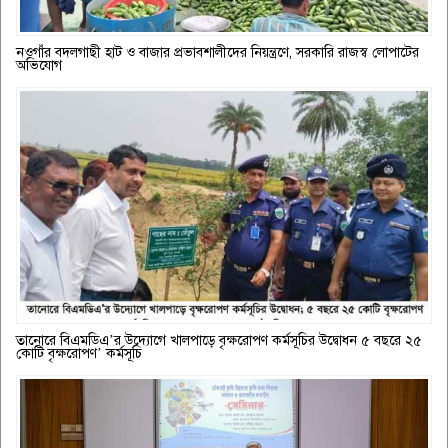
নওগাঁর বদলগাছী হাট ও বাজার প্রভাবশালীদের নিয়ন্ত্রণে, সরকারি রাজস্ব লোপাটের
অভিযোগ
তানোরে বিএমডিএ’র উদ্যোগে খালপাড়ে বৃক্ষরোপণ কর্মসূচির উদ্বোধন ৫ বছরে ২৫
কোটি বৃক্ষরোপণ’ কর্মসূচি