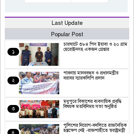
Last Update
Popular Post
চারঘাটে ৩৮৪ পিস ইয়াবা ও ২০ গ্রাম
হেরোইনসহ একজন গ্রেপ্তার
১
পাবনায় মানববন্ধন ও প্রধানমন্ত্রীর
বরাবর স্মারকলিপি প্রদান
২
মধুপুরে বিকাশের ব্যবসায়িক প্রবৃদ্ধি
বিষয়ক মতবিনিময় সভা অনুষ্ঠিত
৩
পুলিশের নিয়োগ-বদলিতে রাজনৈতিক
হস্তক্ষেপ নেই -রাজশাহীতে স্বরাষ্ট্রমন্ত্রী
৪