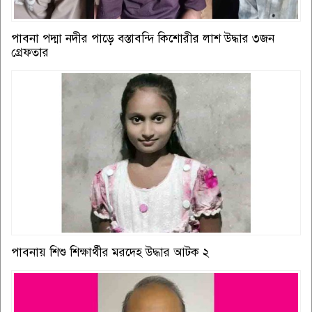
পাবনা পদ্মা নদীর পাড়ে বস্তাবন্দি কিশোরীর লাশ উদ্ধার ৩জন
গ্রেফতার
পাবনায় শিশু শিক্ষার্থীর মরদেহ উদ্ধার আটক ২