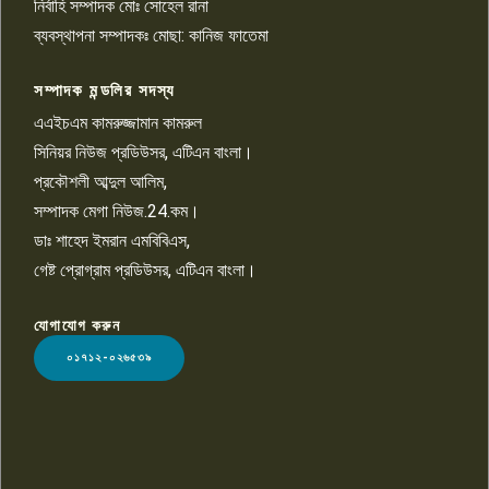
নির্বাহি সম্পাদক মোঃ সোহেল রানা
খালেদ হোসেন পরাগের বিরুদ্ধে
৯
চাঁদাবাজি ও হয়রানির অভিযোগ
ব্যবস্থাপনা সম্পাদকঃ মোছা: কানিজ ফাতেমা
সম্পাদক মন্ডলির সদস্য
বিশ্বের সঙ্গে শিক্ষার্থীদের সংযোগ গড়ে
তুলতে হবে: শিমুল বিশ্বাস
এএইচএম কামরুজ্জামান কামরুল
১০
সিনিয়র নিউজ প্রডিউসর, এটিএন বাংলা।
প্রকৌশলী আব্দুল আলিম,
সম্পাদক মেগা নিউজ.24.কম।
ডাঃ শাহেদ ইমরান এমবিবিএস,
গেষ্ট প্রোগ্রাম প্রডিউসর, এটিএন বাংলা।
যোগাযোগ করুন
LOGO
০১৭১২-০২৬৫৩৯