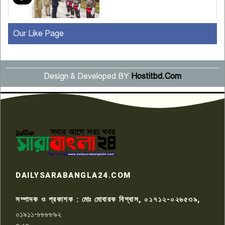
Our Like Page
কুষ্টিয়ায় মাছরাঙা টেলিভিশনের ১৫
বছর পূর্তি উদযাপন
৫
Design & Developed BY
Hostitbd.Com
সংবাদ সম্মেলনে অভিযোগ অস্বীকার
উদ্দেশ্য প্রণোদিত সংবাদ প্রকাশের
৬
প্রতিবাদ নাজির হাসানের
পাবনার আটঘরিয়ার একদন্তে সিঁধ
কেটে ঘরে ঢুকে স্কুল শিক্ষিকাকে হত্যা
৭
টয়লেটের ট্যাংকি থেকে লাশ উদ্ধার
রাজশাহীতে সন্ত্রাসী হামলায় গুরুতর
DAILYSARABANGLA24.COM
আহত সাংবাদিক সম্রাট, হাসপাতালে
৮
চিকিৎসাধীন
সম্পাদক ও প্রকাশক : মোঃ মোবারক বিশ্বাস, ০১৭১২-০২৬৫৩৯,
০১৯১১-৮৮৮৮৯২
পাবনা জেলা জাসাসের আহবায়ক