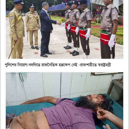
পুলিশের নিয়োগ-বদলিতে রাজনৈতিক হস্তক্ষেপ নেই -রাজশাহীতে স্বরাষ্ট্রমন্ত্রী