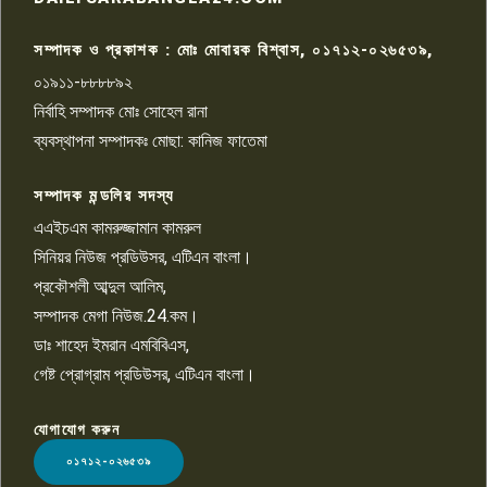
আহত সাংবাদিক সম্রাট, হাসপাতালে
৮
চিকিৎসাধীন
সম্পাদক ও প্রকাশক : মোঃ মোবারক বিশ্বাস, ০১৭১২-০২৬৫৩৯,
০১৯১১-৮৮৮৮৯২
পাবনা জেলা জাসাসের আহবায়ক
নির্বাহি সম্পাদক মোঃ সোহেল রানা
খালেদ হোসেন পরাগের বিরুদ্ধে
৯
চাঁদাবাজি ও হয়রানির অভিযোগ
ব্যবস্থাপনা সম্পাদকঃ মোছা: কানিজ ফাতেমা
সম্পাদক মন্ডলির সদস্য
বিশ্বের সঙ্গে শিক্ষার্থীদের সংযোগ গড়ে
তুলতে হবে: শিমুল বিশ্বাস
এএইচএম কামরুজ্জামান কামরুল
১০
সিনিয়র নিউজ প্রডিউসর, এটিএন বাংলা।
প্রকৌশলী আব্দুল আলিম,
সম্পাদক মেগা নিউজ.24.কম।
ডাঃ শাহেদ ইমরান এমবিবিএস,
গেষ্ট প্রোগ্রাম প্রডিউসর, এটিএন বাংলা।
যোগাযোগ করুন
LOGO
০১৭১২-০২৬৫৩৯