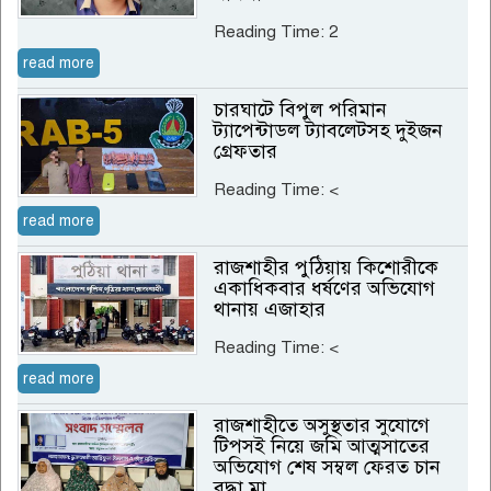
Reading Time:
2
read more
চারঘাটে বিপুল পরিমান
ট্যাপেন্টাডল ট্যাবলেটসহ দুইজন
গ্রেফতার
Reading Time:
<
read more
রাজশাহীর পুঠিয়ায় কিশোরীকে
একাধিকবার ধর্ষণের অভিযোগ
থানায় এজাহার
Reading Time:
<
read more
রাজশাহীতে অসুস্থতার সুযোগে
টিপসই নিয়ে জমি আত্মসাতের
অভিযোগ শেষ সম্বল ফেরত চান
বৃদ্ধা মা