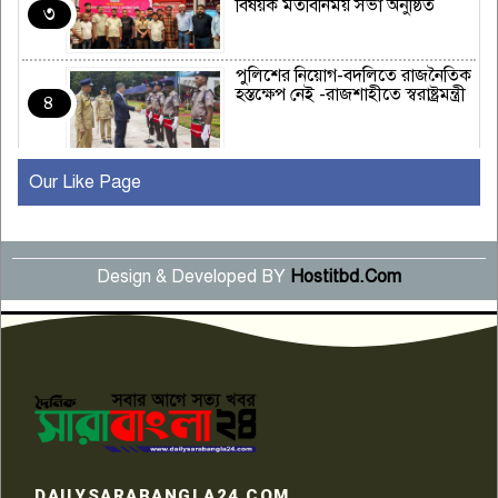
বিষয়ক মতবিনিময় সভা অনুষ্ঠিত
৩
পুলিশের নিয়োগ-বদলিতে রাজনৈতিক
হস্তক্ষেপ নেই -রাজশাহীতে স্বরাষ্ট্রমন্ত্রী
৪
Our Like Page
কুষ্টিয়ায় মাছরাঙা টেলিভিশনের ১৫
বছর পূর্তি উদযাপন
৫
Design & Developed BY
Hostitbd.Com
সংবাদ সম্মেলনে অভিযোগ অস্বীকার
উদ্দেশ্য প্রণোদিত সংবাদ প্রকাশের
৬
প্রতিবাদ নাজির হাসানের
পাবনার আটঘরিয়ার একদন্তে সিঁধ
কেটে ঘরে ঢুকে স্কুল শিক্ষিকাকে হত্যা
৭
টয়লেটের ট্যাংকি থেকে লাশ উদ্ধার
রাজশাহীতে সন্ত্রাসী হামলায় গুরুতর
DAILYSARABANGLA24.COM