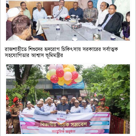
রাজশাহীতে শিশুদের হৃদরোগ চিকিৎসায় সরকারের সর্বাত্মক
সহযোগিতার আশ্বাস ভূমিমন্ত্রীর