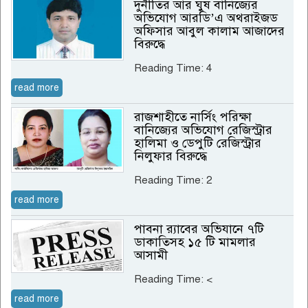
দুর্নীতির আর ঘুষ বানিজ্যের
অভিযোগ আরডি’এ অথরাইজড
অফিসার আবুল কালাম আজাদের
বিরুদ্ধে
Reading Time:
4
read more
রাজশাহীতে নার্সিং পরিক্ষা
বানিজ্যের অভিযোগ রেজিস্ট্রার
হালিমা ও ডেপুটি রেজিস্ট্রার
নিলুফার বিরুদ্ধে
Reading Time:
2
read more
পাবনা র‌্যাবের অভিযানে ৭টি
ডাকাতিসহ ১৫ টি মামলার
আসামী
Reading Time:
<
read more