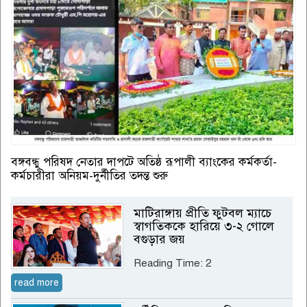
বঙ্গবন্ধু পরিষদ নেতার দাপটে অতিষ্ঠ রূপালী ব্যাংকের কর্মকর্তা-
কর্মচারীরা অনিয়ম-দুর্নীতির তদন্ত শুরু
মা‌টিরাঙ্গায় প্রীতি ফুটবল ম্যাচে
স্বাগতিককে হারিয়ে ৩-২ গোলে
বগুড়ার জয়
Reading Time:
2
read more