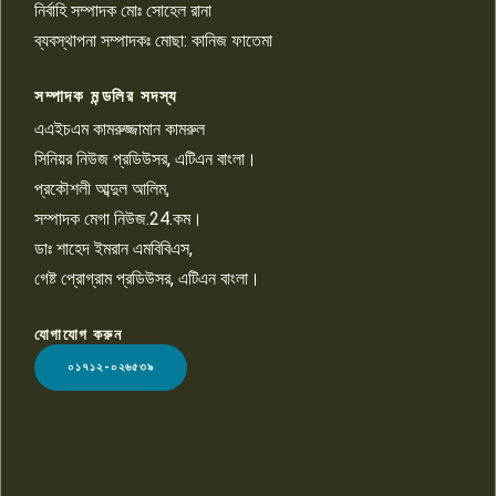
নির্বাহি সম্পাদক মোঃ সোহেল রানা
খালেদ হোসেন পরাগের বিরুদ্ধে
৯
চাঁদাবাজি ও হয়রানির অভিযোগ
ব্যবস্থাপনা সম্পাদকঃ মোছা: কানিজ ফাতেমা
সম্পাদক মন্ডলির সদস্য
বিশ্বের সঙ্গে শিক্ষার্থীদের সংযোগ গড়ে
তুলতে হবে: শিমুল বিশ্বাস
এএইচএম কামরুজ্জামান কামরুল
১০
সিনিয়র নিউজ প্রডিউসর, এটিএন বাংলা।
প্রকৌশলী আব্দুল আলিম,
সম্পাদক মেগা নিউজ.24.কম।
ডাঃ শাহেদ ইমরান এমবিবিএস,
গেষ্ট প্রোগ্রাম প্রডিউসর, এটিএন বাংলা।
যোগাযোগ করুন
LOGO
০১৭১২-০২৬৫৩৯