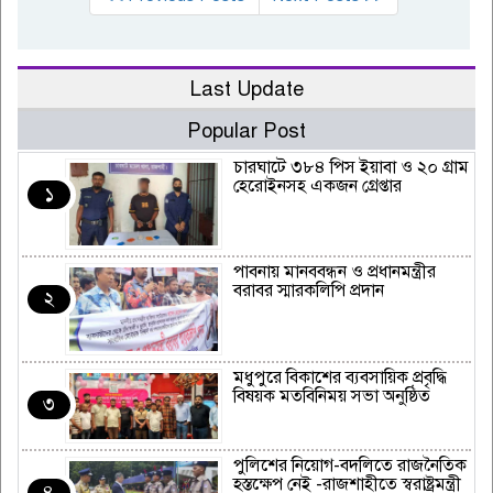
Last Update
Popular Post
চারঘাটে ৩৮৪ পিস ইয়াবা ও ২০ গ্রাম
হেরোইনসহ একজন গ্রেপ্তার
১
পাবনায় মানববন্ধন ও প্রধানমন্ত্রীর
বরাবর স্মারকলিপি প্রদান
২
মধুপুরে বিকাশের ব্যবসায়িক প্রবৃদ্ধি
বিষয়ক মতবিনিময় সভা অনুষ্ঠিত
৩
পুলিশের নিয়োগ-বদলিতে রাজনৈতিক
হস্তক্ষেপ নেই -রাজশাহীতে স্বরাষ্ট্রমন্ত্রী
৪