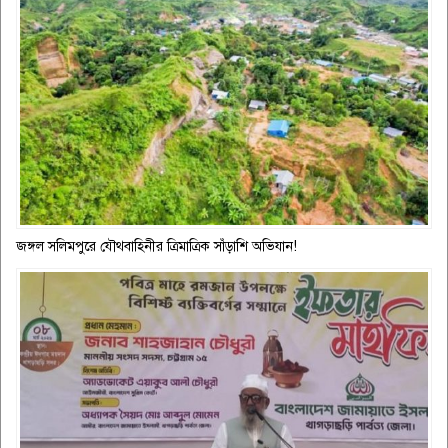
জঙ্গল সলিমপুরে যৌথবাহিনীর ত্রিমাত্রিক সাঁড়াশি অভিযান!