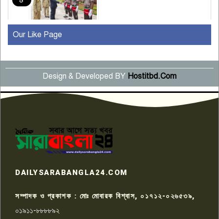
Our Like Page
কুষ্টিয়ায় মাছরাঙা টেলিভিশনের ১৫
বছর পূর্তি উদযাপন
৫
Design & Developed BY
Hostitbd.Com
সংবাদ সম্মেলনে অভিযোগ অস্বীকার
উদ্দেশ্য প্রণোদিত সংবাদ প্রকাশের
৬
প্রতিবাদ নাজির হাসানের
পাবনার আটঘরিয়ার একদন্তে সিঁধ
কেটে ঘরে ঢুকে স্কুল শিক্ষিকাকে হত্যা
৭
টয়লেটের ট্যাংকি থেকে লাশ উদ্ধার
রাজশাহীতে সন্ত্রাসী হামলায় গুরুতর
DAILYSARABANGLA24.COM
আহত সাংবাদিক সম্রাট, হাসপাতালে
৮
চিকিৎসাধীন
সম্পাদক ও প্রকাশক : মোঃ মোবারক বিশ্বাস, ০১৭১২-০২৬৫৩৯,
০১৯১১-৮৮৮৮৯২
পাবনা জেলা জাসাসের আহবায়ক