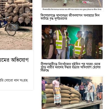
কিশোরগঞ্জে মানবেতর জীবনযাপন অনাহারে দিন
কাটছে বৃদ্ধ দুর্গাচরণের
িয়মের অভিযোগ
নীলফামারীতে নিখোঁজের দুইদিন পর ঘরের মেঝে
খুঁড়ে নারীর মরদেহ উদ্ধার হত্যার অভিযোগ ছেলের
বিরুদ্ধে
রি বোরো ধান সংগ্রহ