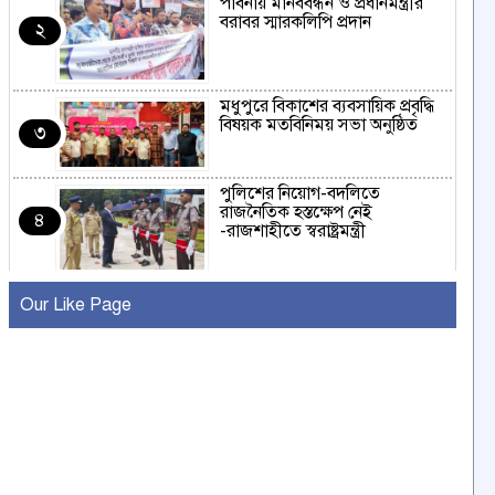
পাবনায় মানববন্ধন ও প্রধানমন্ত্রীর
বরাবর স্মারকলিপি প্রদান
২
মধুপুরে বিকাশের ব্যবসায়িক প্রবৃদ্ধি
বিষয়ক মতবিনিময় সভা অনুষ্ঠিত
৩
পুলিশের নিয়োগ-বদলিতে
রাজনৈতিক হস্তক্ষেপ নেই
৪
-রাজশাহীতে স্বরাষ্ট্রমন্ত্রী
কুষ্টিয়ায় মাছরাঙা টেলিভিশনের ১৫
Our Like Page
বছর পূর্তি উদযাপন
৫
সংবাদ সম্মেলনে অভিযোগ অস্বীকার
উদ্দেশ্য প্রণোদিত সংবাদ প্রকাশের
৬
প্রতিবাদ নাজির হাসানের
পাবনার আটঘরিয়ার একদন্তে সিঁধ