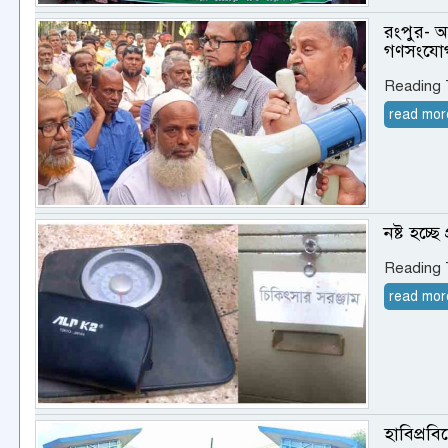
রংপুর- আ
গণসংযো
Reading
read mor
নষ্ট হচ্ছে
Reading
read mor
হাবিপ্র