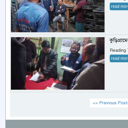
read mor
কুড়িগ্রা
Reading
read mor
<< Previous Post