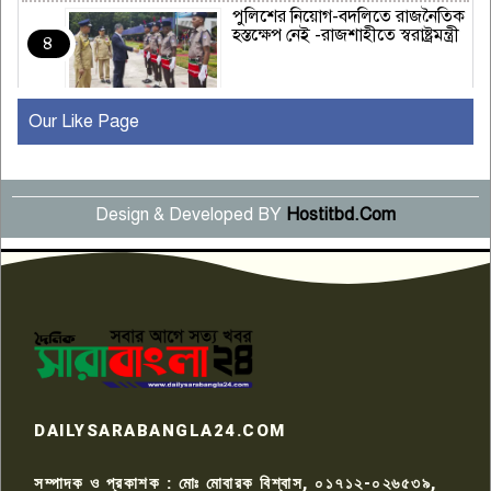
পুলিশের নিয়োগ-বদলিতে রাজনৈতিক
হস্তক্ষেপ নেই -রাজশাহীতে স্বরাষ্ট্রমন্ত্রী
৪
Our Like Page
কুষ্টিয়ায় মাছরাঙা টেলিভিশনের ১৫
বছর পূর্তি উদযাপন
৫
Design & Developed BY
Hostitbd.Com
সংবাদ সম্মেলনে অভিযোগ অস্বীকার
উদ্দেশ্য প্রণোদিত সংবাদ প্রকাশের
৬
প্রতিবাদ নাজির হাসানের
পাবনার আটঘরিয়ার একদন্তে সিঁধ
কেটে ঘরে ঢুকে স্কুল শিক্ষিকাকে হত্যা
৭
টয়লেটের ট্যাংকি থেকে লাশ উদ্ধার
রাজশাহীতে সন্ত্রাসী হামলায় গুরুতর
DAILYSARABANGLA24.COM
আহত সাংবাদিক সম্রাট, হাসপাতালে
৮
চিকিৎসাধীন
সম্পাদক ও প্রকাশক : মোঃ মোবারক বিশ্বাস, ০১৭১২-০২৬৫৩৯,