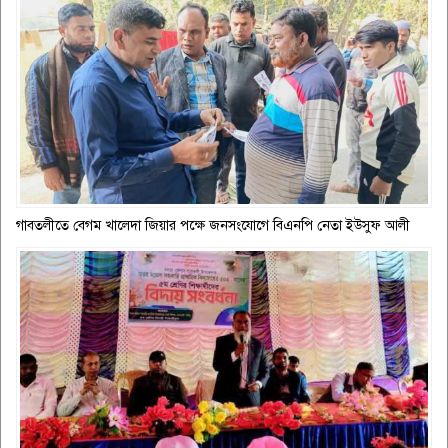
গাবতলীতে বেগম খালেদা জিয়ার পক্ষে জনসংযোগে বিএনপি নেতা ইউসুফ আলী