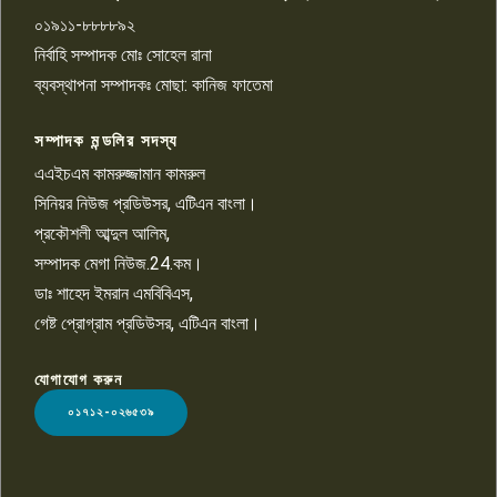
০১৯১১-৮৮৮৮৯২
পাবনা জেলা জাসাসের আহবায়ক
নির্বাহি সম্পাদক মোঃ সোহেল রানা
খালেদ হোসেন পরাগের বিরুদ্ধে
৯
চাঁদাবাজি ও হয়রানির অভিযোগ
ব্যবস্থাপনা সম্পাদকঃ মোছা: কানিজ ফাতেমা
সম্পাদক মন্ডলির সদস্য
বিশ্বের সঙ্গে শিক্ষার্থীদের সংযোগ গড়ে
তুলতে হবে: শিমুল বিশ্বাস
এএইচএম কামরুজ্জামান কামরুল
১০
সিনিয়র নিউজ প্রডিউসর, এটিএন বাংলা।
প্রকৌশলী আব্দুল আলিম,
সম্পাদক মেগা নিউজ.24.কম।
ডাঃ শাহেদ ইমরান এমবিবিএস,
গেষ্ট প্রোগ্রাম প্রডিউসর, এটিএন বাংলা।
যোগাযোগ করুন
LOGO
০১৭১২-০২৬৫৩৯