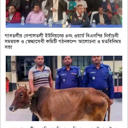
গাবতলীর নেপালতলী ইউনিয়নের ৪নং ওয়ার্ড বিএনপির নির্বাচনী
সমন্বয়ক ও স্বেচ্ছাসেবী কমিটি গঠনকল্পে আলোচনা ও মতবিনিময়
সভা