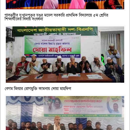
গাবতলীর সুখানপুকুর ডঙর মডেল সরকারি প্রাথমিক বিদ্যালয়ে ৫ম শ্রেণির
শিক্ষার্থীদের বিদায় সংবর্ধনা
বেগম জিয়ার রোগমুক্তি কামনায় দোয়া মাহফিল