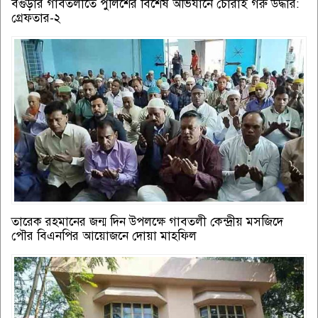
বগুড়ার গাবতলীতে পুলিশের বিশেষ অভিযানে চোরাই গরু উদ্ধার:
গ্রেফতার-২
তারেক রহমানের জন্ম দিন উপলক্ষে গাবতলী কেন্দ্রীয় মসজিদে
পৌর বিএনপির আয়োজনে দোয়া মাহফিল