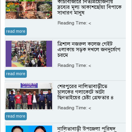
কাঁচাবাজারে নিত্যপ্রয়োজনীয়
দ্রব্যের মূল্য আকাশছোঁয়া বিপাকে
সাধারণ মানুষ
Reading Time:
<
read more
ত্রিশাল নজরুল কলেজ গেইট
এলাকায় সড়ক দখলে জনদুর্ভোগ
চরমে
Reading Time:
<
read more
শেরপুরের নালিতাবাড়ীতে
চালকের গলাকেটে অটো
ছিনতাইয়ের চেষ্টা গ্রেফতার ৪
Reading Time:
<
read more
নালিতাবাড়ী উপজেলা পরিষদ