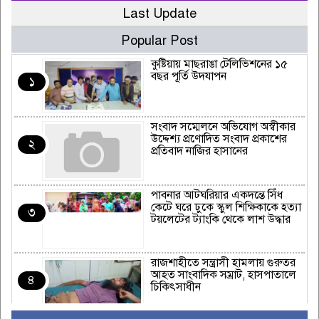
Last Update
Popular Post
কুষ্টিয়ায় মাছরাঙা টেলিভিশনের ১৫
বছর পূর্তি উদযাপন
১
সংবাদ সম্মেলনে অভিযোগ অস্বীকার
উদ্দেশ্য প্রণোদিত সংবাদ প্রকাশের
২
প্রতিবাদ নাজির হাসানের
পাবনার আটঘরিয়ার একদন্তে সিঁধ
কেটে ঘরে ঢুকে স্কুল শিক্ষিকাকে হত্যা
৩
টয়লেটের ট্যাংকি থেকে লাশ উদ্ধার
রাজশাহীতে সন্ত্রাসী হামলায় গুরুতর
আহত সাংবাদিক সম্রাট, হাসপাতালে
৪
চিকিৎসাধীন