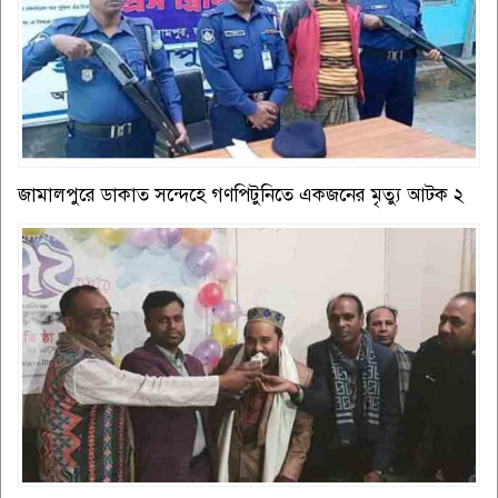
জামালপুরে ডাকাত সন্দেহে গণপিটুনিতে একজনের মৃত্যু আটক ২