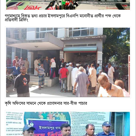
গণমাধ্যমে বিকৃত তথ্য প্রচার ইসলামপুরে বিএনপি মনোনীত প্রার্থীর পক্ষ থেকে
প্রতিবাদী ব্রিফিং
কৃষি অফিসের সামনে থেকে প্রণোদনার সার-বীজ পাচার