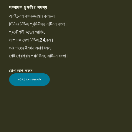
সম্পাদক মন্ডলির সদস্য
রাজশাহীতে শিশুদের হৃদরোগ
এএইচএম কামরুজ্জামান কামরুল
চিকিৎসায় সরকারের সর্বাত্মক
১০
সহযোগিতার আশ্বাস ভূমিমন্ত্রীর
সিনিয়র নিউজ প্রডিউসর, এটিএন বাংলা।
প্রকৌশলী আব্দুল আলিম,
সম্পাদক মেগা নিউজ.24.কম।
ডাঃ শাহেদ ইমরান এমবিবিএস,
গেষ্ট প্রোগ্রাম প্রডিউসর, এটিএন বাংলা।
যোগাযোগ করুন
LOGO
০১৭১২-০২৬৫৩৯