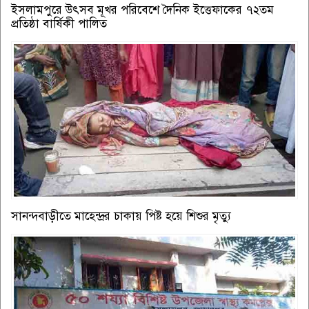
ইসলামপুরে উৎসব মূখর পরিবেশে দৈনিক ইত্তেফাকের ৭২তম
প্রতিষ্ঠা বার্ষিকী পালিত
সানন্দবাড়ীতে মাহেন্দ্রর চাকায় পিষ্ট হয়ে শিশুর মৃত্যু