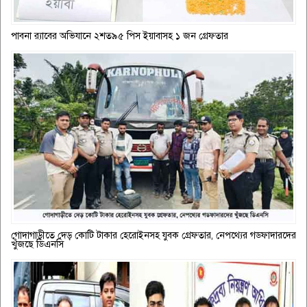
পাবনা র‌্যাবের অভিযানে ২শত৯৫ পিস ইয়াবাসহ ১ জন গ্রেফতার
গোদাগাড়ীতে দেড় কোটি টাকার হেরোইনসহ যুবক গ্রেফতার, নেপথ্যের গডফাদারদের
খুঁজছে ডিএনসি