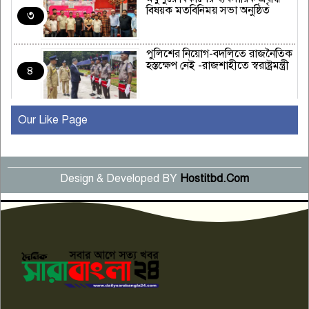
বিষয়ক মতবিনিময় সভা অনুষ্ঠিত
৩
পুলিশের নিয়োগ-বদলিতে রাজনৈতিক
হস্তক্ষেপ নেই -রাজশাহীতে স্বরাষ্ট্রমন্ত্রী
৪
Our Like Page
কুষ্টিয়ায় মাছরাঙা টেলিভিশনের ১৫
বছর পূর্তি উদযাপন
৫
Design & Developed BY
Hostitbd.Com
সংবাদ সম্মেলনে অভিযোগ অস্বীকার
উদ্দেশ্য প্রণোদিত সংবাদ প্রকাশের
৬
প্রতিবাদ নাজির হাসানের
পাবনার আটঘরিয়ার একদন্তে সিঁধ
কেটে ঘরে ঢুকে স্কুল শিক্ষিকাকে হত্যা
৭
টয়লেটের ট্যাংকি থেকে লাশ উদ্ধার