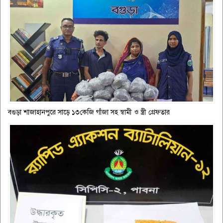
বগুড়া শাজাহানপুরে সাড়ে ১৩কেজি গাঁজা সহ স্বামী ও স্ত্রী গ্রেফতার