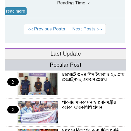
Reading Time:
<
read more
<< Previous Posts
Next Posts >>
Last Update
Popular Post
চারঘাটে ৩৮৪ পিস ইয়াবা ও ২০ গ্রাম
হেরোইনসহ একজন গ্রেপ্তার
১
পাবনায় মানববন্ধন ও প্রধানমন্ত্রীর
বরাবর স্মারকলিপি প্রদান
২
মধুপুরে বিকাশের ব্যবসায়িক প্রবৃদ্ধি