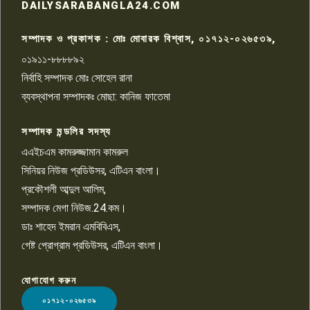
রাজশাহীতে সন্ত্রাসী হামলায় গুরুতর
DAILYSARABANGLA24.COM
আহত সাংবাদিক সম্রাট, হাসপাতালে
৮
চিকিৎসাধীন
সম্পাদক ও প্রকাশক : মোঃ মোবারক বিশ্বাস, ০১৭১২-০২৬৫৩৯,
০১৯১১-৮৮৮৮৯২
পাবনা জেলা জাসাসের আহবায়ক
নির্বাহি সম্পাদক মোঃ সোহেল রানা
খালেদ হোসেন পরাগের বিরুদ্ধে
৯
চাঁদাবাজি ও হয়রানির অভিযোগ
ব্যবস্থাপনা সম্পাদকঃ মোছা: কানিজ ফাতেমা
সম্পাদক মন্ডলির সদস্য
বিশ্বের সঙ্গে শিক্ষার্থীদের সংযোগ গড়ে
তুলতে হবে: শিমুল বিশ্বাস
এএইচএম কামরুজ্জামান কামরুল
১০
সিনিয়র নিউজ প্রডিউসর, এটিএন বাংলা।
প্রকৌশলী আব্দুল আলিম,
সম্পাদক মেগা নিউজ.24.কম।
ডাঃ শাহেদ ইমরান এমবিবিএস,
গেষ্ট প্রোগ্রাম প্রডিউসর, এটিএন বাংলা।
যোগাযোগ করুন
LOGO
০১৭১২-০২৬৫৩৯