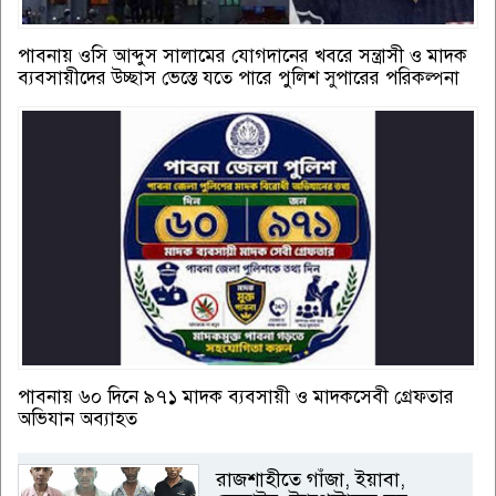
পাবনায় ওসি আব্দুস সালামের যোগদানের খবরে সন্ত্রাসী ও মাদক
ব্যবসায়ীদের উচ্ছাস ভেস্তে যতে পারে পুলিশ সুপারের পরিকল্পনা
পাবনায় ৬০ দিনে ৯৭১ মাদক ব্যবসায়ী ও মাদকসেবী গ্রেফতার
অভিযান অব্যাহত
রাজশাহীতে গাঁজা, ইয়াবা,